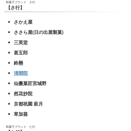
和菓子ブランド さ行
【さ行】
さかえ屋
ささら屋(日の出屋製菓)
三英堂
甚五郎
鈴懸
清閑院
仙臺菓匠宮城野
然花抄院
京都祇園 萩月
草加葵
和菓子ブランド た行