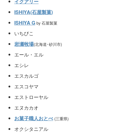
イクアリー
ISHIYA(石屋製菓)
ISHIYA G
by 石屋製菓
いちびこ
岩瀬牧場
(北海道･砂川市)
エール・エル
エシレ
エスカルゴ
エスコヤマ
エストローヤル
エヌカカオ
お菓子職人おとべ
(三重県)
オクシタニアル