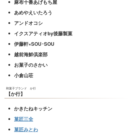
麻布十番あげもち屋
あめやえいたろう
アンドオコシ
イクスアティオby後藤製菓
伊藤軒×SOU･SOU
越前海鮮倶楽部
お菓子のさかい
小倉山荘
和菓子ブランド か行
【か行】
かきたねキッチン
菓匠三全
菓匠みとわ