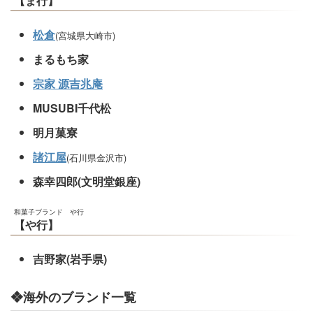
【ま行】
松倉
(宮城県大崎市)
まるもち家
宗家 源吉兆庵
MUSUBI千代松
明月菓寮
諸江屋
(石川県金沢市)
森幸四郎(文明堂銀座)
和菓子ブランド や行
【や行】
吉野家(岩手県)
❖海外のブランド一覧