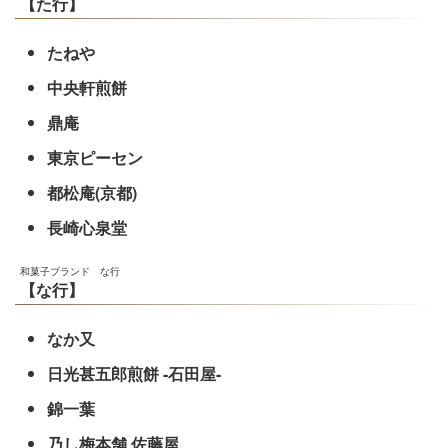
【た行】
たねや
中央軒煎餅
鼎庵
東京ピーセン
都松庵(京都)
長崎心泉堂
和菓子ブランド な行
【な行】
なか又
日光甚五郎煎餅 -石田屋-
錦一葉
乃し梅本舗 佐藤屋