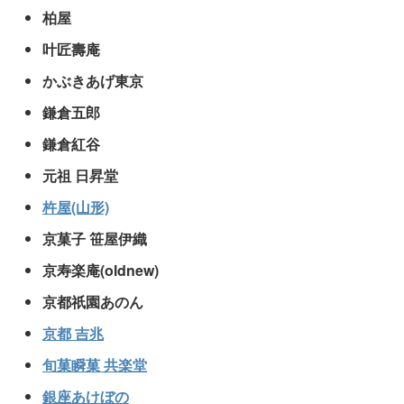
柏屋
叶匠壽庵
かぶきあげ東京
鎌倉五郎
鎌倉紅谷
元祖 日昇堂
杵屋(山形)
京菓子 笹屋伊織
京寿楽庵(oldnew)
京都祇園あのん
京都 吉兆
旬菓瞬菓 共楽堂
銀座あけぼの