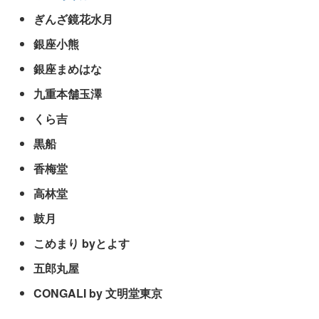
ぎんざ鏡花水月
銀座小熊
銀座まめはな
九重本舗玉澤
くら吉
黒船
香梅堂
高林堂
鼓月
こめまり byとよす
五郎丸屋
CONGALI by 文明堂東京