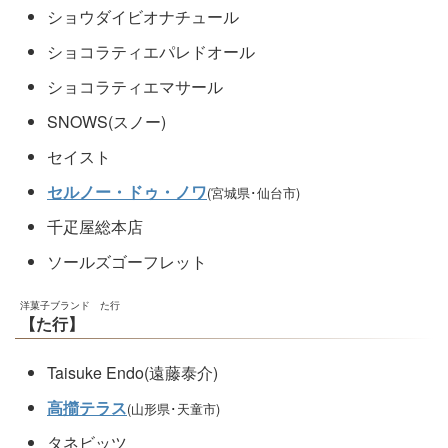
ショウダイビオナチュール
ショコラティエパレドオール
ショコラティエマサール
SNOWS(スノー)
セイスト
セルノー・ドゥ・ノワ
(宮城県･仙台市)
千疋屋総本店
ソールズゴーフレット
洋菓子ブランド た行
【た行】
Taisuke Endo(遠藤泰介)
高擶テラス
(山形県･天童市)
タネビッツ