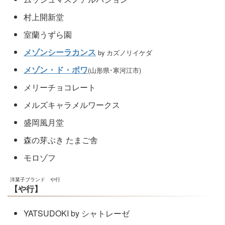
村上開新堂
室蘭うずら園
メゾンシーラカンス
by カズノリイケダ
メゾン・ド・ボワ
(山形県･寒河江市)
メリーチョコレート
メルズキャラメルワークス
盛岡風月堂
森の芽ぶき たまご舎
モロゾフ
洋菓子ブランド や行
【や行】
YATSUDOKI by シャトレーゼ