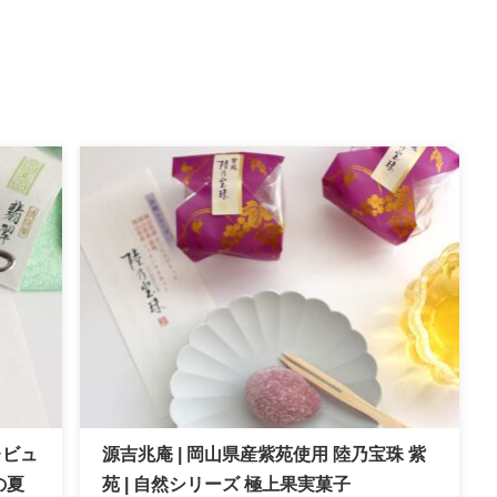
レビュ
源吉兆庵 | 岡山県産紫苑使用 陸乃宝珠 紫
の夏
苑 | 自然シリーズ 極上果実菓子