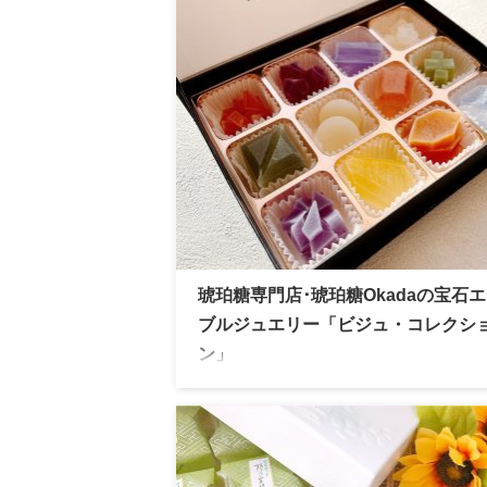
子。とろける食感と上品な甘さが魅力です
琥珀糖専門店･琥珀糖Okadaの宝石
ブルジュエリー「ビジュ・コレクシ
ン」
2021年10月に宗家源吉兆庵より誕生した
専門店「琥珀糖Okada」宝石のように美
珀糖は見た目にも美しく贈り物にピッタリ
イーツ。誕生石シリーズはそれぞれ味わい
いプレゼントにオススメです。