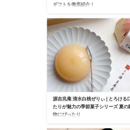
ギフトを徹底紹介！
宗家 源 吉兆庵の三越伊勢丹限定スイーツ
ぜりぃ」を徹底レビュー！老舗ブランドな
はの高級感と、マスカットオブアレキサン
アを使った贅沢な味わいを詳しく紹介しま
源吉兆庵 清水白桃ぜりぃ | とろける
たりが魅力の季節菓子シリーズ 夏の
物にぴったり
源吉兆庵 夏限定和菓子「清水白桃ぜりぃ
岡山県産の白桃をまるごと使った贅沢な果