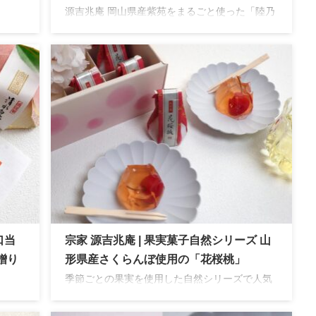
源吉兆庵 岡山県産紫苑をまるごと使った「陸乃
宝珠 紫苑」は、の自然シリーズを代表する果実
「翡翠
菓子。。季節限定の贅沢な味わいをご紹介しま
らで
す。
ドリ
す。
口当
宗家 源吉兆庵 | 果実菓子自然シリーズ 山
贈り
形県産さくらんぼ使用の「花桜桃」
季節ごとの果実を使用した自然シリーズで人気
の宗家源吉兆庵。高級和菓子ブランドとして知
」は、
名度も高く品質の良さでも定評があります。3
実菓