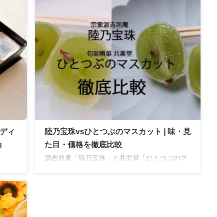
月〜5月の春スイーツとして毎年人気の花桜桃は
。
山形県産さくらんぼを1粒贅沢に仕様した宝石の
ようなゼリー。大切な方への贈り物、母の日の
贈り物にぴったりです。
エディ
陸乃宝珠vsひとつぶのマスカット | 味・見
ョ
た目・価格を徹底比較
源吉兆庵「陸乃宝珠」と共楽堂「ひとつぶのマ
スカット」を実食比較。見た目や味わい、パッ
琥珀糖
ケージ、価格、購入しやすさまで詳しくレビュ
しい琥
ーします。
のス
も違