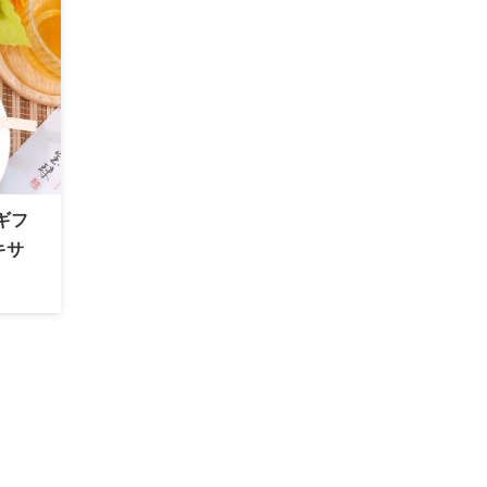
ギフ
キサ
カッ
子
ビュ