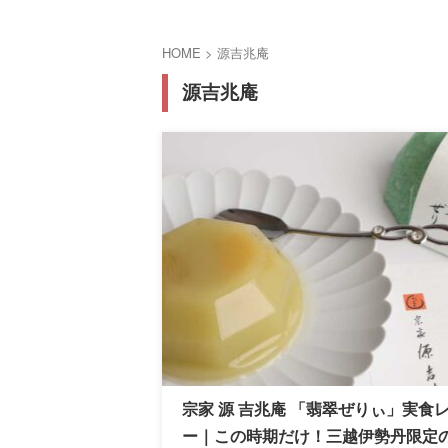
HOME
>
源吉兆庵
源吉兆庵
宗家 源 吉兆庵 「翡翠ぜりぃ」実食
ー｜この時期だけ！三越伊勢丹限定