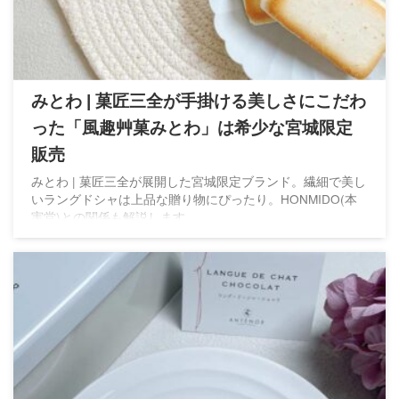
みとわ | 菓匠三全が手掛ける美しさにこだわ
った「風趣艸菓みとわ」は希少な宮城限定
販売
みとわ | 菓匠三全が展開した宮城限定ブランド。繊細で美し
いラングドシャは上品な贈り物にぴったり。HONMIDO(本
実堂)との関係も解説します。