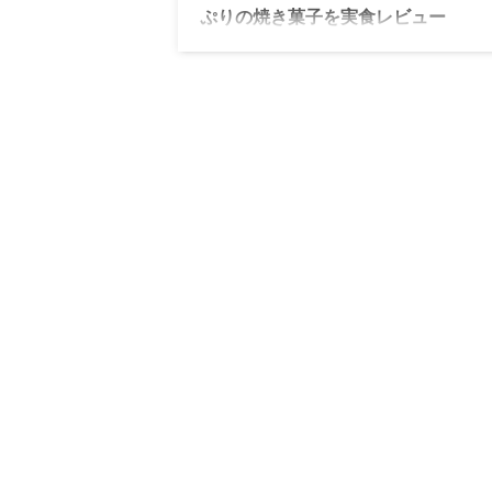
ぷりの焼き菓子を実食レビュー
ローストキャラメルマーケット 東京駅で
キャラメルスイーツを実食レビュー。
ナッツがたっぷり入った香ばしい焼き菓子
力を詳しく紹介します。