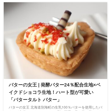
バターの女王 | 発酵バター24％配合生地×ベ
イクドショコラ生地！ハート型が可愛い
「バタータルト バター」
バターの女王 北海道別海町の生乳100％バターを使用したバ