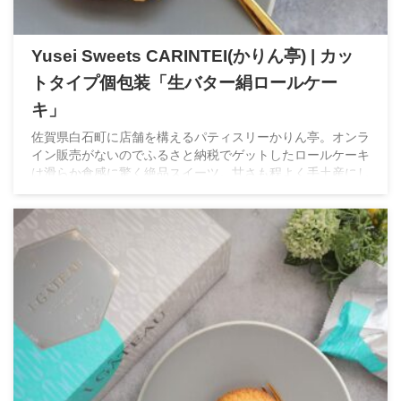
Yusei Sweets CARINTEI(かりん亭) | カッ
トタイプ個包装「生バター絹ロールケー
キ」
佐賀県白石町に店舗を構えるパティスリーかりん亭。オンラ
イン販売がないのでふるさと納税でゲットしたロールケーキ
は滑らか食感に驚く絶品スイーツ。甘さも程よく手土産にし
たら絶対喜ばれる逸品。