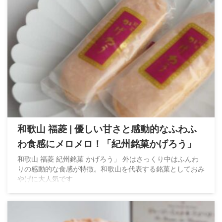
和歌山 福菱 | 優しい甘さと感動的なふわふ
わ食感にメロメロ！「紀州銘菓かげろう」
和歌山 福菱 紀州銘菓 かげろう」 外はさっくり中はふんわ
りの感動的な食感が特徴。和歌山を代表する銘菓としておみ
やげに大人気です