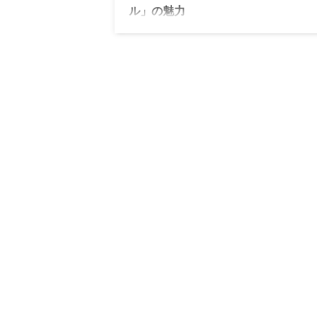
ル」の魅力
オリヴィエ・ヴィダル 代表作のひとつ「
レ・ブルトン レ＆ノワール」は、サブレ
コレートの絶妙なバランスが楽しめる逸品
す。繊細な味わいを堪能できるフランスら
贅沢スイーツをレビューします。