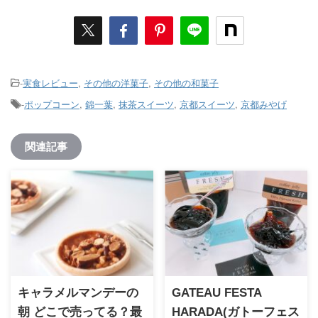
-
実食レビュー
,
その他の洋菓子
,
その他の和菓子
-
ポップコーン
,
錦一葉
,
抹茶スイーツ
,
京都スイーツ
,
京都みやげ
関連記事
キャラメルマンデーの
GATEAU FESTA
朝 どこで売ってる？最
HARADA(ガトーフェス