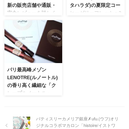
新の販売店舗や通販・
タハラダ)の夏限定コー
実食レビューを詳しく
ヒーゼリーフレッシュ2
紹介
種類
キャラメルマンデーの朝 どこ
群馬に本店を構えるラスク専
で売ってる？実店舗の販売状
門店ガトーフェスタハラダ。
況や通販サイト、気になる実
夏限定で販売されるコーヒー
食感まで詳しく。2026年の最
ゼリーは、コーヒーゼリーフ
新情報を基に、実際にイオン
レッシュと100％ハワイコナの
で購入した体験を交えて紹介
2種類展開。どちらも香り高く
します。
食べやすくゼリーだけでも贈
パリ最高峰メゾン
り物にぴったり。
LENOTRE(ルノートル)
の香り高く繊細な「ク
レープルノートル」
パリ発の人気メゾン
LENOTRE(ルノートル)。2019
年に直営店を銀座三越に構え
パティスリーカメリア銀座✗ufu.(ウフ)オリ
様々なスイーツを目にするよ
ジナルコラボマカロン「histoire/イストワ
う見なりました。食感が楽し