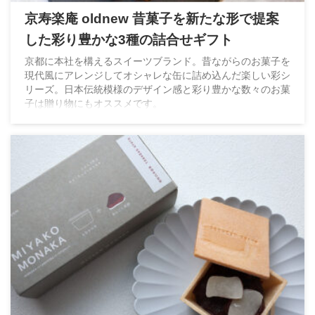
京寿楽庵 oldnew 昔菓子を新たな形で提案
した彩り豊かな3種の詰合せギフト
京都に本社を構えるスイーツブランド。昔ながらのお菓子を
現代風にアレンジしてオシャレな缶に詰め込んだ楽しい彩シ
リーズ。日本伝統模様のデザイン感と彩り豊かな数々のお菓
子は贈り物にもオススメです。