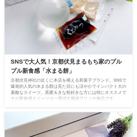
SNSで大人気！京都伏見まるもち家のプル
プル新食感「水まる餅」
京都伏見神社の近くに本店を構える和菓子ブランド。SNSで
爆発的人気の水まる餅は見た目にも涼やかでインパクト大の
素敵なスイーツ。黒蜜＆きな粉好きな方には特にオススメで
すが新食感スイーツは一度試す価値アリ！の逸品です。