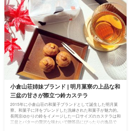
小倉山荘姉妹ブランド | 明月菓寮の上品な和
三盆の甘さが際立つ鈴カステラ
2015年に小倉山荘の和菓子ブランドとして誕生した明月菓
寮。和菓子に洋をブレンドした洗練された和菓子が魅力的。
長岡京ゆかりの鈴をイメージした一口サイズのカステラは和
三盆とバターの贅沢な味わいで贈答品にぴったりの逸品で
す。