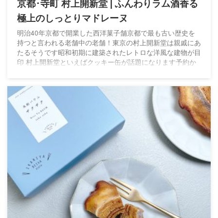
京都･寺町 村上開新堂 | ふんわりラム酒香る
極上のしっとりマドレーヌ
明治40年京都で開業した西洋菓子舗京都で最も古い歴史を
持つと言われる老舗中の老舗！東京の村上開新堂は親戚にあ
たるそうです昭和初期に建築されたレトロな洋風な建物が目
印 村上開新堂といえばクッキー缶が話題になります予約か
ら数ヶ月待ちの入手困難品として知られています 今回は4代
目の手により誕生したマドレーヌをお取り寄せしましたネッ
トで購入できるのはホント貴重すぎます！現在は店頭受取の
みですが再販あると期待しています めちゃうくちゃオシャ
レな化粧箱だと思いませんか？レトロなイメージが強かった
ので驚きました 文字は ...