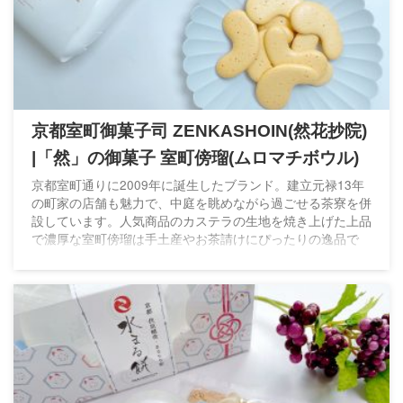
京都室町御菓子司 ZENKASHOIN(然花抄院)
|「然」の御菓子 室町傍瑠(ムロマチボウル)
京都室町通りに2009年に誕生したブランド。建立元禄13年
の町家の店舗も魅力で、中庭を眺めながら過ごせる茶寮を併
設しています。人気商品のカステラの生地を焼き上げた上品
で濃厚な室町傍瑠は手土産やお茶請けにぴったりの逸品で
す。