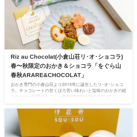
Riz au Chocolat(小倉山荘リ･オ･ショコラ)
春〜秋限定のおかき＆ショコラ「をぐら山
春秋ARARE&CHOCOLAT」
おかき専門の小倉山荘より2015年に誕生したリ･オ･ショコ
ラ。チョコレートの甘くほろ苦い味わいと塩味のおかきの組
み合わせが話題のをぐら山春秋ARARE&CHOCOLAT