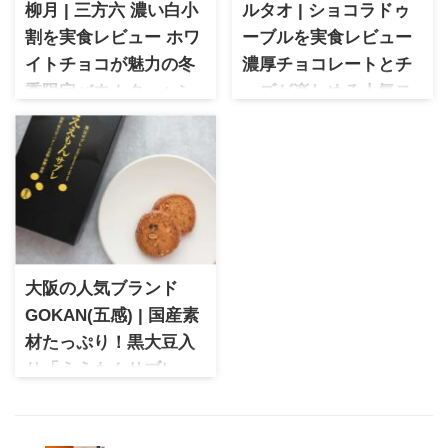
柳月 | 三方六 濃い白小
ルタオ | ショコラドゥ
割を実食レビュー ホワ
ーブルを実食レビュー
イトチョコが魅力の冬
濃厚チョコレートとチ
季限定バウムクーヘン
ーズが楽しめる人気ス
柳月 三方六 濃い白小割を実食
イーツ
レビュー。ホワイトチョコレ
ルタオ 大人気商品であるチー
ートを贅沢に使用した冬季限
ズケーキ「ドゥーブルフロマ
定のバウムクーヘンです。食
ージュ」のショコラバージョ
べやすい個包装タイプで、濃
ン「ショコラドゥーブル」。
厚なミルクのコクが楽しめる
ほろ苦いカカオとのバランス
味わいを実際に食べた感想と
が絶妙な逸品です♡ルタオ シ
ともにご紹介します。
ョコラドゥーブルは、人気商
大阪の人気ブランド
品ドゥーブルフロマージュの
ショコラバージョン。チョコ
GOKAN(五感) | 国産素
レートとチーズのバランスが
材たっぷり！黒大豆入
絶妙で、ほろ苦いカカオの風
り「ええもんサブレ」
味と濃厚な口どけが楽しめま
大阪北浜に本店を構えるブラ
す。実際に食べた感想や味わ
ンドで関西のみで展開。人・
い、魅力を詳しくレビューし
鮮度・素材・旬・和にこだわ
ます。