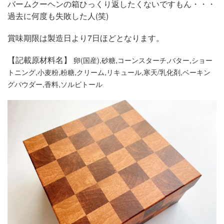
バームクーヘンの箱ひっくり返したくないですもん・・・
過去に何度も失敗した人(笑)
賞味期限は製造日より7日ほどとなります。
【記載原材料名】
卵(国産),砂糖,コーンスターチ,バター,ショー
トニング,小麦粉,粉糖,クリーム,リキュール,寒天/乳化剤,ベーキン
グパウダー,香料,ソルビトール