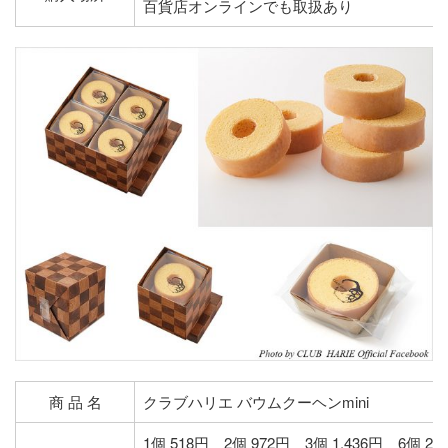
百貨店オンラインでも取扱あり
商 品 名
クラブハリエ バウムクーヘンmini
1個 518円 2個 972円 3個 1,436円 6個 2,8