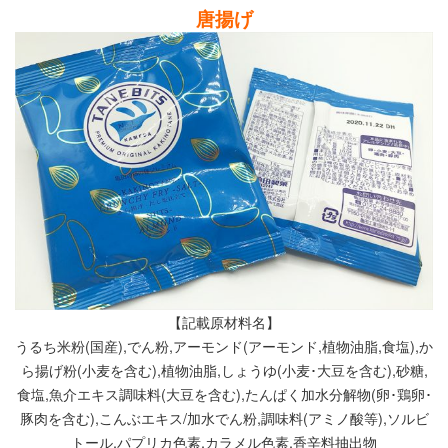
唐揚げ
【記載原材料名】
うるち米粉(国産),でん粉,アーモンド(アーモンド,植物油脂,食塩),か
ら揚げ粉(小麦を含む),植物油脂,しょうゆ(小麦･大豆を含む),砂糖,
食塩,魚介エキス調味料(大豆を含む),たんぱく加水分解物(卵･鶏卵･
豚肉を含む),こんぶエキス/加水でん粉,調味料(アミノ酸等),ソルビ
トール,パプリカ色素,カラメル色素,香辛料抽出物