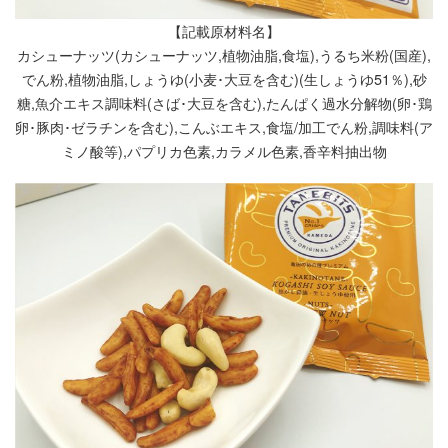
【記載原材料名】
カシューナッツ(カシューナッツ,植物油脂,食塩),うるち米粉(国産),
でん粉,植物油脂,しょうゆ(小麦･大豆を含む)(生しょうゆ51％),砂
糖,魚介エキス調味料(さば･大豆を含む),たんぱく過水分解物(卵･鶏
卵･豚肉･ゼラチンを含む),こんぶエキス,食塩/加工でん粉,調味料(ア
ミノ酸等),パプリカ色素,カラメル色素,香辛料抽出物