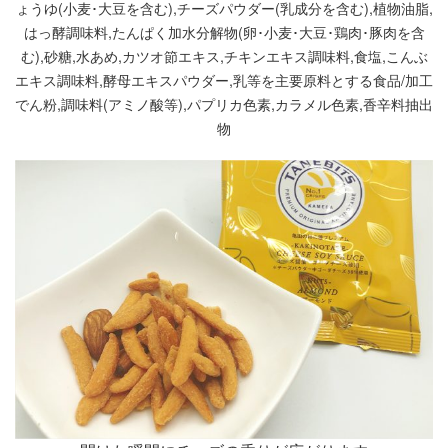
ょうゆ(小麦･大豆を含む),チーズパウダー(乳成分を含む),植物油脂,
はっ酵調味料,たんぱく加水分解物(卵･小麦･大豆･鶏肉･豚肉を含
む),砂糖,水あめ,カツオ節エキス,チキンエキス調味料,食塩,こんぶ
エキス調味料,酵母エキスパウダー,乳等を主要原料とする食品/加工
でん粉,調味料(アミノ酸等),パプリカ色素,カラメル色素,香辛料抽出
物