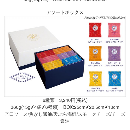
アソートボックス
6種類 3,240円(税込)
360g(15g✗4袋✗6種類) BOX:25cm✗20.5cm✗13cm
辛口ソース/焦がし醤油/天ぷら海鮮/スモークチーズ/チーズ
醤油