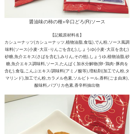
醤油味の柿の種+辛口どろ(R)ソース
【記載原材料名】
カシューナッツ(カシューナッツ,植物油脂,食塩),でん粉,ソース風調
味料(ソース(小麦･大豆･りんごを含む),しょうゆ(小麦･大豆を含む)
砂糖,魚介エキス(さばを含む),みりん,その他),しょうゆ,植物油脂,砂
糖,魚介エキス調味料,ソース,たんぱく加水分解物(卵･鶏肉･豚肉を
含む),食塩,こんぶエキス/調味料(アミノ酸等),増粘剤(加工でん粉,タ
マリンド),加工でん粉,カラメル色素,ソルビトール,香料(ごま由来),
酸味料,パプリカ色素,香辛料抽出物