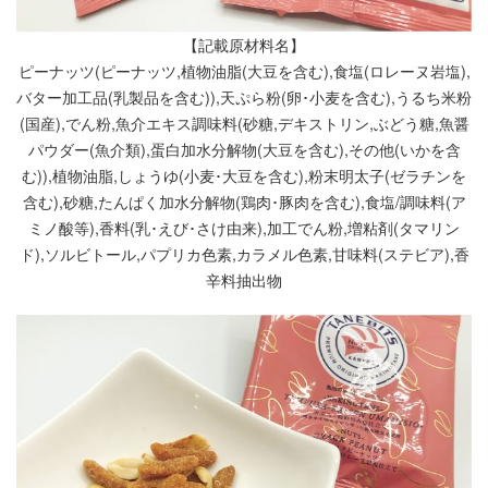
【記載原材料名】
ピーナッツ(ピーナッツ,植物油脂(大豆を含む),食塩(ロレーヌ岩塩),
バター加工品(乳製品を含む)),天ぷら粉(卵･小麦を含む),うるち米粉
(国産),でん粉,魚介エキス調味料(砂糖,デキストリン,ぶどう糖,魚醤
パウダー(魚介類),蛋白加水分解物(大豆を含む),その他(いかを含
む)),植物油脂,しょうゆ(小麦･大豆を含む),粉末明太子(ゼラチンを
含む),砂糖,たんぱく加水分解物(鶏肉･豚肉を含む),食塩/調味料(ア
ミノ酸等),香料(乳･えび･さけ由来),加工でん粉,増粘剤(タマリン
ド),ソルビトール,パプリカ色素,カラメル色素,甘味料(ステビア),香
辛料抽出物