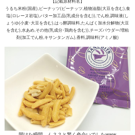
【記載原材料名】
うるち米粉(国産),ピーナッツ(ピーナッツ,植物油脂(大豆を含む),食
塩(ロレーヌ岩塩),バター加工品(乳成分を含む)),でん粉,調味液(し
ょうゆ(小麦･大豆を含む),はっ酵調味料,たんぱく加水分解物(大豆
を含む),水あめ,その他(乳成分･鶏肉を含む)),チーズパウダー/増粘
剤(加工でん粉,キサンタンガム),香料,調味料(アミノ酸)
開けた瞬間、ん？？と驚く色合いでしたwww