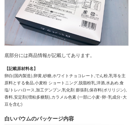
底部分には商品情報が記載してあります。
【記載原材料名】
卵白(国内製造),卵黄,砂糖,ホワイトチョコレート,でん粉,乳等を主
原料とする食品,小麦粉 ショートニング,脱脂粉乳,洋酒,水あめ,食
塩/トレハロース,加工デンプン,乳化剤 膨張剤,保存料(ポリリジン),
香料,安定剤(増粘多糖類),カラメル色素 (一部に小麦･卵･乳成分･大
豆を含む)
白いバウムのパッケージ内容