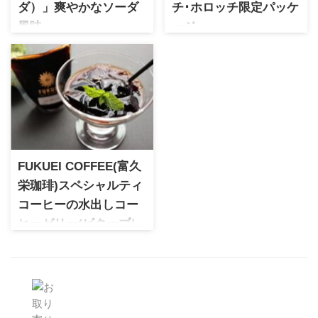
ダ）」爽やかなソーダ
チ･ホロッチ限定パッケ
風味
ージ」
ソーダ風味が楽しめる
シーキューブ アンリ・シャル
「La'KuGaN（ソーダ）」を実
パンティエの姉妹ブランド。
食レビュー。ほろりとした口
イタリアの伝統菓子バーチ･デ
どけと上品な甘さが魅力の、
ィ･ダーマをアレンジした可愛
新感覚の落雁を紹介します。
らしいフォルムが特徴の焼菓
子が可愛いすぎる！
FUKUEI COFFEE(富久
栄珈琲)スペシャルティ
コーヒーの水出しコー
ヒーゼリー(ビターブレ
ンド)
福島に本店を構えるスペシャ
ルティコーヒー専門店。コー
ヒーの格付けができる世界資
格Qグレーダーを持つ店主が厳