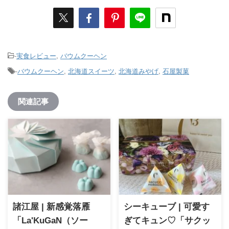
-
実食レビュー
,
バウムクーヘン
-
バウムクーヘン
,
北海道スイーツ
,
北海道みやげ
,
石屋製菓
関連記事
諸江屋 | 新感覚落雁
シーキューブ | 可愛す
「La'KuGaN（ソー
ぎてキュン♡「サクッ