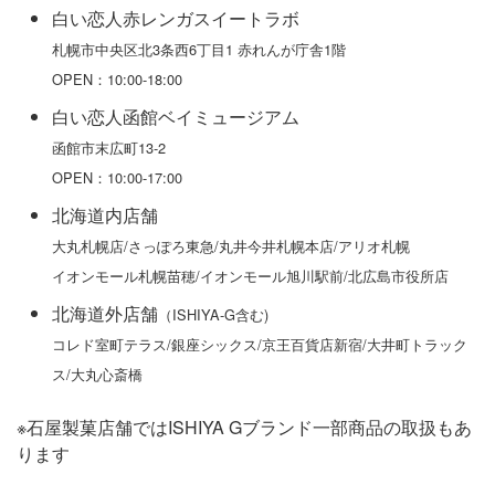
白い恋人赤レンガスイートラボ
札幌市中央区北3条西6丁目1 赤れんが庁舎1階
OPEN：10:00-18:00
白い恋人函館ベイミュージアム
函館市末広町13-2
OPEN：10:00-17:00
北海道内店舗
大丸札幌店/さっぽろ東急/丸井今井札幌本店/アリオ札幌
イオンモール札幌苗穂/イオンモール旭川駅前/北広島市役所店
北海道外店舗
（ISHIYA-G含む)
コレド室町テラス/銀座シックス/京王百貨店新宿/大井町トラック
ス/大丸心斎橋
※石屋製菓店舗ではISHIYA Gブランド一部商品の取扱もあ
ります