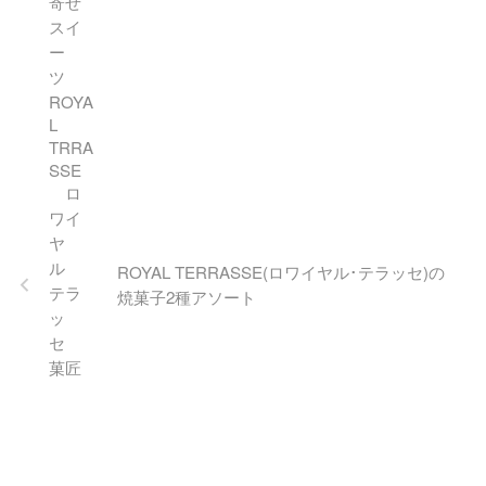
選したコーヒーが自慢。水出
しコーヒーで作られたゼリー
はコーヒーの苦味と酸味、香
りともに太鼓判の絶品スイー
ツです。
ROYAL TERRASSE(ロワイヤル･テラッセ)の
焼菓子2種アソート