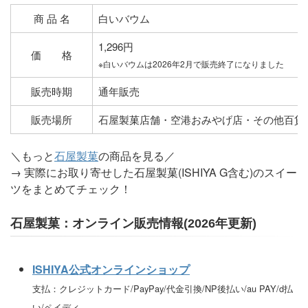
商 品 名
白いバウム
1,296円
価 格
※白いバウムは2026年2月で販売終了になりました
販売時期
通年販売
販売場所
石屋製菓店舗・空港おみやげ店・その他百貨
＼もっと
石屋製菓
の商品を見る／
→ 実際にお取り寄せした石屋製菓(ISHIYA G含む)のスイー
ツをまとめてチェック！
石屋製菓：オンライン販売情報(2026年更新)
ISHIYA公式オンラインショップ
支払：クレジットカード/PayPay/代金引換/NP後払い/au PAY/d払
い/ペイディ