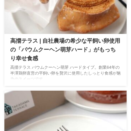
高擶テラス | 自社農場の希少な平飼い卵使用
の「バウムクーヘン萌芽ハード」がもっち
り幸せ食感
高擶テラス バウムクーヘン萌芽 ハードタイプ。創業64年の
半澤鶏卵直営の平飼い卵を贅沢に使用したしっとり食感が魅
力のスイーツです。