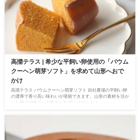
高擶テラス | 希少な平飼い卵使用の「バウム
クーヘン萌芽ソフト」を求めて山形へおで
かけ
高擶テラス バウムクーヘン萌芽ソフト 自社農場の平飼い卵
の濃厚で香り高い味わいが堪能できます。山形の素材を活か
した極上の味わいが忘れられずにリピート！