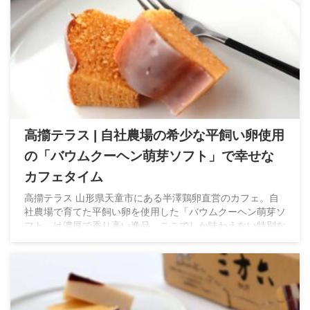
高擶テラス | 自社農場の希少な平飼い卵使用
の「バウムクーヘン萌芽ソフト」で幸せな
カフェタイム
高擶テラス 山形県天童市にある半澤鶏卵直営のカフェ。自
社農場で育てた平飼い卵を使用した「バウムクーヘン萌芽ソ
フト」は濃厚で香り高い逸品。ここでしか味わえない特別な
スイーツ体験を。