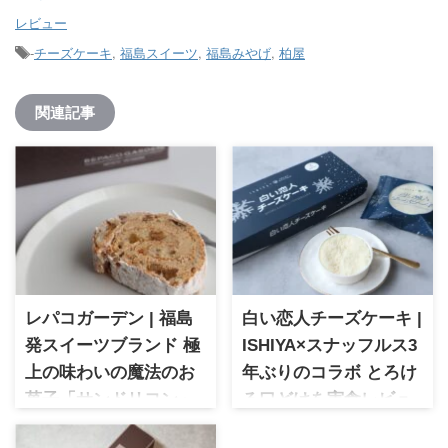
レビュー
-
チーズケーキ
,
福島スイーツ
,
福島みやげ
,
柏屋
関連記事
レパコガーデン | 福島
白い恋人チーズケーキ |
発スイーツブランド 極
ISHIYA×スナッフルス3
上の味わいの魔法のお
年ぶりのコラボ とろけ
菓子「サンドリヨン」
る口どけを実食レビュ
レパコガーデン 自社農場生産
ー
の卵を使用した極上の味わい