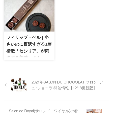
白い恋人チーズケーキ
の魔法のお菓子「サンドリヨ
ISHIYA×函館洋菓子スナッフル
ン」濃厚で贅沢な味わいの虜
スが3年ぶりにコラボした話題
に。
のチーズケーキを実食レビュ
ー。ホワイトチョコレートと
北海道産クリームチーズが織
りなす、とろける口どけや味
フィリップ・ベル | 小
わいを詳しくご紹介します。
さいのに贅沢すぎる3層
構造「セシリア」が悶
絶する美味しさ！
フィリップ・ベル 小さいなが
ら3層構造の贅沢な味わいの
「セシリア」。ヌガティー
ヌ、キャラメル、ガナッシュ
2021年SALON DU CHOCOLAT(サロン･デ
が織りなす深い味わいと堪能
ュ･ショコラ)開催情報【12/18更新版】
Salon de Royal(サロンドロワイヤル)の看