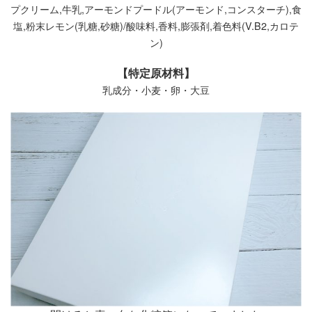
プクリーム,牛乳,アーモンドプードル(アーモンド,コンスターチ),食
塩,粉末レモン(乳糖,砂糖)/酸味料,香料,膨張剤,着色料(V.B2,カロテ
ン)
【特定原材料】
乳成分・小麦・卵・大豆