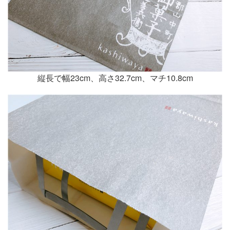
縦長で幅23cm、高さ32.7cm、マチ10.8cm