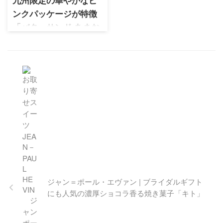
九州限定の華やかなピ
ンクパッケージが特徴
「バターサンド あまお
う苺」
プレスバターサンド 九州限定
フレーバー「あまおう苺」を
実食レビュー。華やかなピン
クパッケージと濃厚な味わい
を詳しく紹介します。贈り物
やお土産にもぴったりの人気
スイーツです。
ジャン＝ポール・エヴァン | ブライダルギフト
にも人気の濃厚ショコラ香る焼き菓子「キト」