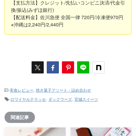
【支払方法】クレジット/先払いコンビニ決済/代金引
換/振込(みずほ銀行)
【配送料金】佐川急便 全国一律 720円/冷凍便970円
※沖縄は2,240円/2,440円
-
実食レビュー
,
焼き菓子アソート・詰め合わせ
-
ロワイヤルテラッセ
,
ダックワーズ
,
宮城スイーツ
関連記事