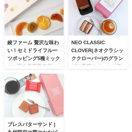
綾ファーム 贅沢な味わ
NEO CLASSIC
い！セミドライフルー
CLOVER(ネオクラシッ
ツポッピング5種ミック
ククローバー)のグラン
ス | 国内産果実使用
プリ受賞スイーツ「長
綾ファーム 日本初のドライフ
崎石畳ショコラ」
ルーツ専門店として2017年に
洋菓子の発祥地とされる長崎
誕生。旬の国産果実を使用し
で江戸時代より洋菓子を扱っ
た贅沢な味わいと上品なパッ
てきた老舗ブランド。長崎オ
ケージで、贈り物におすすめ
ランダ坂の石畳をイメージし
です
て作られたショコラは、ご当
地おやつランキングでグラン
プリ受賞の確かな味わいが魅
プレスバターサンド |
力の逸品。