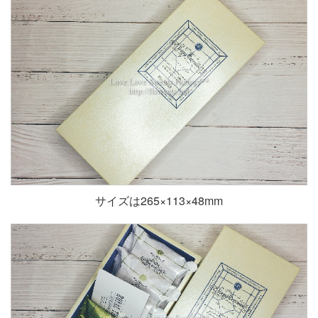
サイズは265×113×48mm