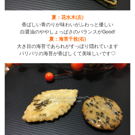
夏：花水木(左)
香ばしい青のりが味わいがふわっと優しい
白醤油のややしょっぱさのバランスがGood!
夏：海苔千枚(右)
大き目の海苔であられがすっぽり隠れています
パリパリの海苔が香ばしくて美味しいです♡