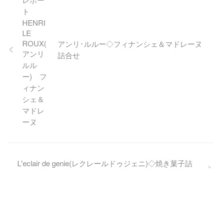
る和栗ひとつぶ使用した贅沢
過ぎるマロンタルト。チーズ
の酸味がアクセントの秋スイ
ーツです
アンリ･ルルー◇フィナンシェ＆マドレーヌ
詰合せ
L'eclair de genie(レクレールドゥジェニ)◇焼き菓子詰
合せ
トップページ
実食レビュー
地域特集
About
プライバシーポ