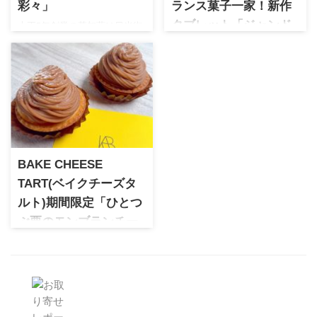
彩々」
ランス菓子一家！新作
大正5年創業の草加葵は日光街
タブレット「ジャンド
道で歴史ある老舗ブランド。
ゥーヤクリーム レ」
煎餅に和＆洋を取り入れカジ
グザビエ・ベルジェ サロン・
ュアルにアレンジした詰合せ
デュ・ショコラ 2025 初登場！
は可愛らしいパッケージで贈
伝統の技が光る新作タブレッ
り物にオススメです。
ト「ジャンドゥーヤクリーム
レ」
BAKE CHEESE
TART(ベイクチーズタ
ルト)期間限定「ひとつ
ぶ栗のモンブランチー
ズタルト」
様々な人気ブランドを手掛け
るBAKE(ベイク)のチーズタル
ト専門ブランド。11月1日〜14
日の期間限定で発売されてい