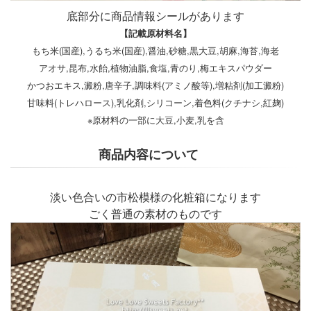
底部分に商品情報シールがあります
【記載原材料名】
もち米(国産),うるち米(国産),醤油,砂糖,黒大豆,胡麻,海苔,海老
アオサ,昆布,水飴,植物油脂,食塩,青のり,梅エキスパウダー
かつおエキス,澱粉,唐辛子,調味料(アミノ酸等),増粘剤(加工澱粉)
甘味料(トレハロース),乳化剤,シリコーン,着色料(クチナシ,紅麹)
※原材料の一部に大豆,小麦,乳を含
商品内容について
淡い色合いの市松模様の化粧箱になります
ごく普通の素材のものです