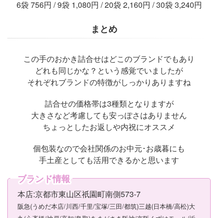
6袋 756円 / 9袋 1,080円 / 20袋 2,160円 / 30袋 3,240円
まとめ
この手のおかき詰合せはどこのブランドでもあり
どれも同じかな？という感覚でいましたが
それぞれブランドの特徴がしっかりありますね
詰合せの価格帯は3種類となりますが
大きさなど考慮しても安っぽさはありません
ちょっとしたお返しや内祝にオススメ
個包装なので会社関係のお中元･お歳暮にも
手土産としても活用できるかと思います
ブランド情報
本店:京都市東山区祇園町南側573-7
阪急(うめだ本店/川西/千里/宝塚/三田/都筑)三越(日本橋/高松)大