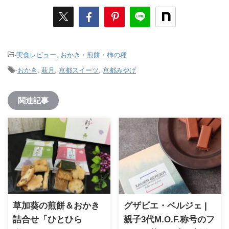
-
実食レビュー
,
おかき・煎餅・柿の種
-
おかき
,
萩月
,
京都スイーツ
,
京都みやげ
関連記事
草加葵の煎餅＆おかき
グザビエ・ベルジェ |
詰合せ「ひとひら
親子3代M.O.F.称号のフ