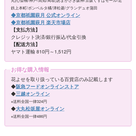
丸(心斎橋/神戸/高知/鳥取)あまがさき阪神/京阪くずはモール/近
鉄上本町/ボンベルタ橘/津松菱/グランデュオ蒲田
◆京都祇園萩月 公式オンライン
◆京都祇園萩月 楽天市場店
【支払方法】
クレジット決済/銀行振込/代金引換
【配送方法】
ヤマト運輸 810円～1,512円
お得な購入情報
花よせを取り扱っている百貨店のみ記載します
◆
阪急フードオンラインストア
◆
三越オンライン
※送料全国一律324円
◆
大丸松坂屋オンライン
※送料全国一律486円