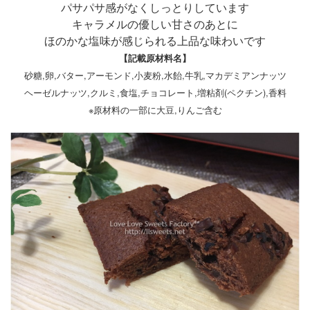
パサパサ感がなくしっとりしています
キャラメルの優しい甘さのあとに
ほのかな塩味が感じられる上品な味わいです
【記載原材料名】
砂糖,卵,バター,アーモンド,小麦粉,水飴,牛乳,マカデミアンナッツ
ヘーゼルナッツ,クルミ,食塩,チョコレート,増粘剤(ペクチン),香料
※原材料の一部に大豆,りんご含む