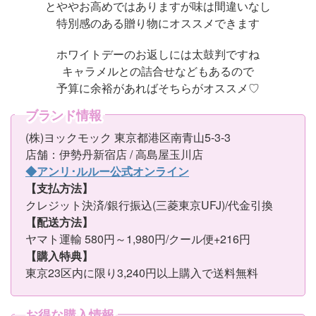
とややお高めではありますが味は間違いなし
特別感のある贈り物にオススメできます
ホワイトデーのお返しには太鼓判ですね
キャラメルとの詰合せなどもあるので
予算に余裕があればそちらがオススメ♡
ブランド情報
(株)ヨックモック 東京都港区南青山5-3-3
店舗：伊勢丹新宿店 / 高島屋玉川店
◆アンリ･ルルー公式オンライン
【支払方法】
クレジット決済/銀行振込(三菱東京UFJ)/代金引換
【配送方法】
ヤマト運輸 580円～1,980円/クール便+216円
【購入特典】
東京23区内に限り3,240円以上購入で送料無料
お得な購入情報