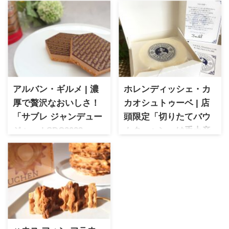
アルバン・ギルメ | 濃
ホレンディッシェ・カ
厚で贅沢なおいしさ！
カオシュトゥーベ | 店
「サブレ ジャンデュー
頭限定「切りたてバウ
ジャ」 | SDC2023
ムクーヘン」は手土産
アルバン・ギルメ フランス・
にもぴったり
ノルマンディ地方発の人気シ
ホレンディッシェ・カカオシ
ョコラブランド。こだわりの
ュトゥーベ ドイツ・ハノーフ
素材と伝統製法で作られた濃
ァー発の老舗バウムクーヘン
厚な味わいが特徴です。サロ
ブランド。店頭限定の「切り
ン・デュ・ショコラでも話題
たてバウムクーヘン」は、し
の商品を詳しく紹介します。
っとり食感と芳ばしい香りが
魅力で、ちょっとした手土産