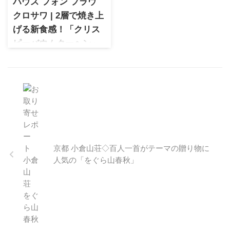
ハウス フォン フラウ
にもぴったりです。
クロサワ | 2層で焼き上
げる新食感！「クリス
ピーバウムクーヘン」
ハウス フォン フラウ クロサワ
のクリスピーバウムクーヘ
ン。インパクト大の新食感と
北海道素材の美味しさが魅
力！贈り物にもおすすめで
す。
京都 小倉山荘◇百人一首がテーマの贈り物に
人気の「をぐら山春秋」