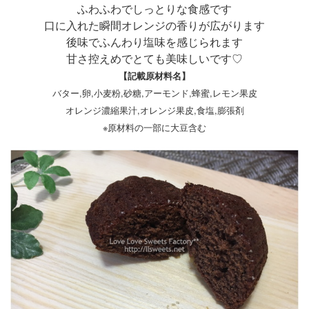
ふわふわでしっとりな食感です
口に入れた瞬間オレンジの香りが広がります
後味でふんわり塩味を感じられます
甘さ控えめでとても美味しいです♡
【記載原材料名】
バター,卵,小麦粉,砂糖,アーモンド,蜂蜜,レモン果皮
オレンジ濃縮果汁,オレンジ果皮,食塩,膨張剤
※原材料の一部に大豆含む