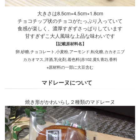
大きさは8.5cm×4.5cm×1.8cm
チョコチップ状のチョコがたっぷり入っていて
食感が楽しく、濃厚すぎずさっぱりしています
甘すぎずこ大人風味な上品な味わいです
【記載原材料名】
卵,砂糖,チョコレート,小麦粉,アーモンド,転化糖,カカオニブ
カカオマス,洋酒,乳化剤,着色料(赤102,黄5,青2),香料
※原材料の一部に大豆含む
マドレーヌについて
焼き形がかわいらし２種類のマドレーヌ