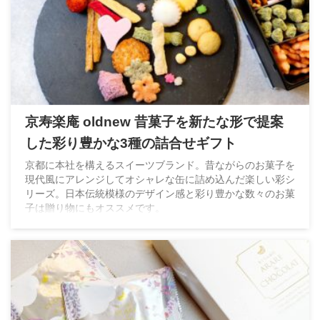
京寿楽庵 oldnew 昔菓子を新たな形で提案
した彩り豊かな3種の詰合せギフト
京都に本社を構えるスイーツブランド。昔ながらのお菓子を
現代風にアレンジしてオシャレな缶に詰め込んだ楽しい彩シ
リーズ。日本伝統模様のデザイン感と彩り豊かな数々のお菓
子は贈り物にもオススメです。