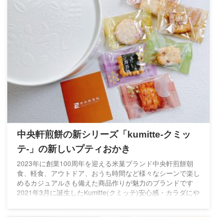
中央軒煎餅の新シリーズ「kumitte-クミッ
テ-」の新しいプティおかき
2023年に創業100周年を迎える米菓ブランド中央軒煎餅朝
食、軽食、アウトドア、おうち時間など様々なシーンで楽し
めるカジュアルさも備えた商品作りが魅力のブランドです
2021年3月に誕生したKumitte(クミッテ)安心感・カラダにや
さしい・気分がたかまる・自然のおいしい素材と素材を組み
合わせた6種類のおかきを発売パーティーシーンにもぴった