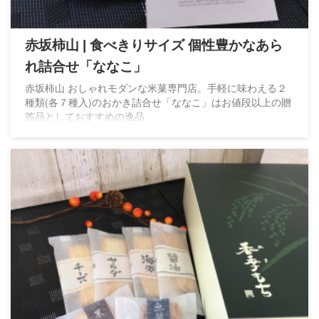
赤坂柿山 | 食べきりサイズ 個性豊かなあら
れ詰合せ「ななこ」
赤坂柿山 おしゃれモダンな米菓専門店。手軽に味わえる２
種類(各７種入)のおかき詰合せ「ななこ」はお値段以上の贈
答品としておすすめの逸品