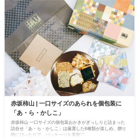
りの新しいおかきの誕生です♡ 可愛らしい円形の化粧箱に
なりますサイズは直径14cm、高さ12cmになります エンボ
ス加工のようなデザインが施されています絵柄は様々な植物
...
赤坂柿山 | 一口サイズのあられを個包装に
「あ・ら・かしこ」
赤坂柿山 一口サイズの個包装おかきがぎっしりと詰まった
詰合せ「あ・ら・かしこ」は厳選した6種類が楽しめ、贈り
物にぴったりで、パッケージも素敵♡