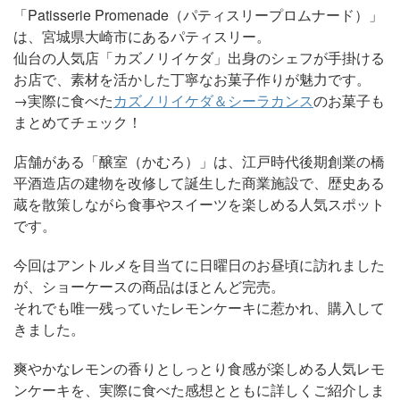
「Patisserie Promenade（パティスリープロムナード）」
は、宮城県大崎市にあるパティスリー。
仙台の人気店「カズノリイケダ」出身のシェフが手掛ける
お店で、素材を活かした丁寧なお菓子作りが魅力です。
→実際に食べた
カズノリイケダ＆シーラカンス
のお菓子も
まとめてチェック！
店舗がある「醸室（かむろ）」は、江戸時代後期創業の橋
平酒造店の建物を改修して誕生した商業施設で、歴史ある
蔵を散策しながら食事やスイーツを楽しめる人気スポット
です。
今回はアントルメを目当てに日曜日のお昼頃に訪れました
が、ショーケースの商品はほとんど完売。
それでも唯一残っていたレモンケーキに惹かれ、購入して
きました。
爽やかなレモンの香りとしっとり食感が楽しめる人気レモ
ンケーキを、実際に食べた感想とともに詳しくご紹介しま