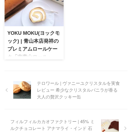
ップのクラシックなクッキー
かふかのスポンジの絶妙なバ
缶。伊勢丹限定であっさり素
ランスが絶品のアルハンブラ
朴な味わいの詰合せは特別な
はおもてなしスイーツや大切
贈り物、手みやげにぴったり
な方への贈り物にぴったり
のスイーツです♡
YOKU MOKU(ヨックモ
ック) | 青山本店発祥の
プレミアムロールケー
キ「南青山ロール」
看板商品シガールが人気のヨ
ックモックが本店である南青
山店で誕生させたプレミアム
テロワール | ヴァニーユクリスタルを実食
ロールケーキ。滑らかで上品
レビュー 希少なクリスタルバニラが香る
なクリームが特徴の南青山ロ
ールは贅沢な自宅でのデザー
大人の贅沢クッキー缶
トやちょっとした贈り物にぴ
ったりの極上のロールケーキ
です。
フィルフィルカカオファクトリー | 45% ミ
ルクチョコレート アナマライ・インド 石