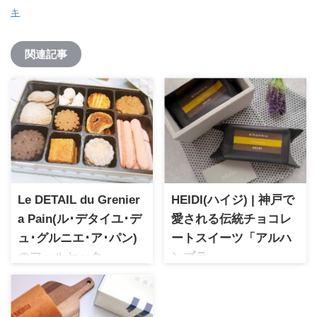
キ
関連記事
Le DETAIL du Grenier
HEIDI(ハイジ) | 神戸で
a Pain(ル･デタイユ･デ
愛される伝統チョコレ
ュ･グルニエ･ア･パン)
ートスイーツ「アルハ
のフールセック
ンブラ」
フランスの人気ブランド
神戸で長年愛されてきたハイ
「ル・グルニエ・ア・パン」
ジ。2009年西宮に復活しまし
のお菓子に特化した限定ショ
た。極上のチョコレートとふ