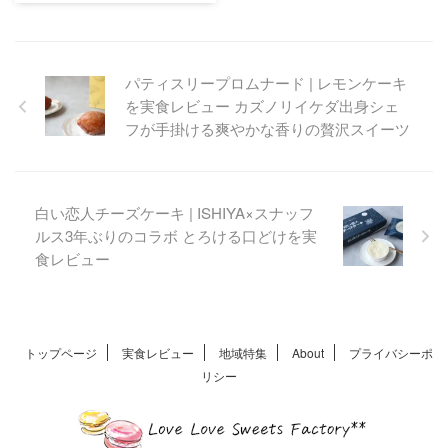
サンタのいるケーキ屋さんと
して地元で人気のアルパジョ
ン。インスタ映えする可愛ら
パティスリープロムナード | レモンケーキ
しいケーキが魅力で女性のみ
を実食レビュー カズノリイケダ出身シェ
ならずお子様にも人気のお
店。食べごたえのあるフロラ
フが手掛ける爽やかな香りの贅沢スイーツ
ンタン仕様のリーフパイをご
紹介します。
白い恋人チーズケーキ | ISHIYA×スナッフ
ルス3年ぶりのコラボ とろける口どけを実
食レビュー
トップページ
実食レビュー
地域特集
About
プライバシーポ
リシー