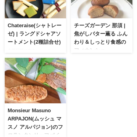
Chateraise(シャトレー
チーズガーデン 那須 |
ゼ) | ラングドシャアソ
焦がしバター薫る ふん
ートメント(2種詰合せ)
わり＆しっとり食感の
全国展開で有名なシャトレー
フィナンシェ
ゼの詰合せギフト。サクサク
チーズガーデン バターと蜂蜜
食感が特徴のラングドシャ2種
を使用した薫り高いクラシッ
類を詰め合わせたギフト商品
クなフィナンシェは老若男女
になります。上品な甘さとモ
問わずにオススメ！
ダンでおしゃれなパッケージ
が魅力的です。おうちカフェ
タイムにオススメ。
Monsieur Masuno
ARPAJON(ムッシュ マ
スノ アルパジョン)のフ
ロランタンリーフパイ