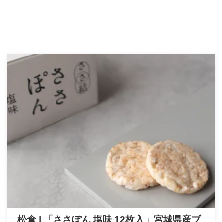
松倉 | 「ささぽん 塩味 12枚入」宮城県産ブ