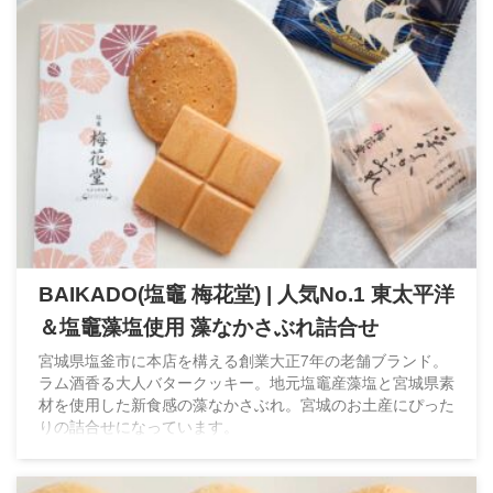
BAIKADO(塩竈 梅花堂) | 人気No.1 東太平洋
＆塩竈藻塩使用 藻なかさぶれ詰合せ
宮城県塩釜市に本店を構える創業大正7年の老舗ブランド。
ラム酒香る大人バタークッキー。地元塩竈産藻塩と宮城県素
材を使用した新食感の藻なかさぶれ。宮城のお土産にぴった
りの詰合せになっています。