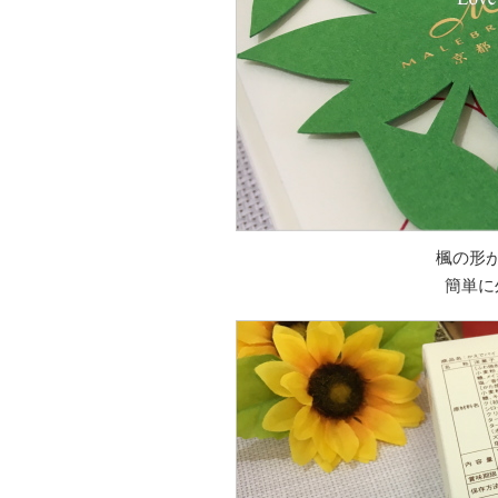
楓の形
簡単に