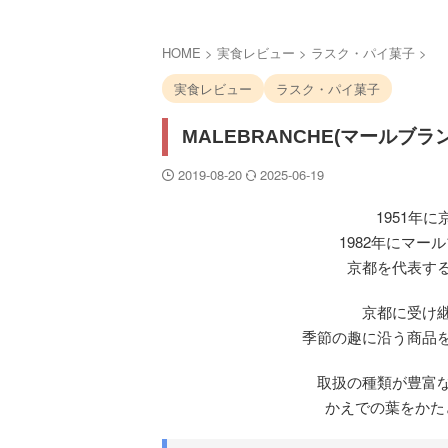
HOME
>
実食レビュー
>
ラスク・パイ菓子
>
実食レビュー
ラスク・パイ菓子
MALEBRANCHE(マールブ
2019-08-20
2025-06-19
1951年
1982年にマ
京都を代表す
京都に受け
季節の趣に沿う商品
取扱の種類が豊富
かえでの葉をかた