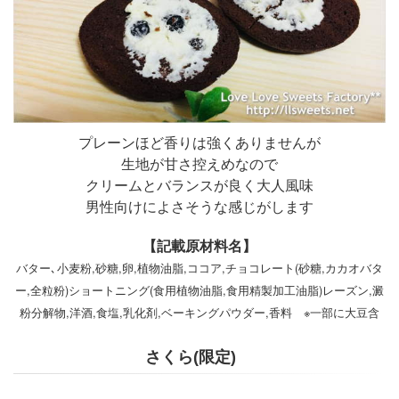
プレーンほど香りは強くありませんが
生地が甘さ控えめなので
クリームとバランスが良く大人風味
男性向けによさそうな感じがします
【記載原材料名】
バター､小麦粉,砂糖,卵,植物油脂,ココア,チョコレート(砂糖,カカオバタ
ー,全粒粉)ショートニング(食用植物油脂,食用精製加工油脂)レーズン,澱
粉分解物,洋酒,食塩,乳化剤,ベーキングパウダー,香料 ※一部に大豆含
さくら(限定)