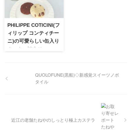
き菓子として生まれた「とっ
一粒一粒ハンドメイドで作り
ておきシリーズ」酸味とバタ
上げる極上の逸品はまさに宝
ーのバランスが絶妙のバター
石のような芸術品！
サンドは手土産や自宅でのカ
PHILIPPE COTICINI(フ
フェタイムにぴったりです。
ィリップ コンティチー
ニ)の可愛らしい缶入り
クッキー詰合せ
パティスリー界の神童と呼ば
れるフィリップ･コンティチー
ニ氏のブランドで店舗は渋谷
QUOLOFUNE(黒船)◇新感覚スイーツノボ
スクランブルスクエアのみ。
タイル
食感が楽しめる食べ応えのあ
るクッキーは可愛らしい缶に
入っているのでプレゼントに
ぴったりです。パッケージも
可愛らしいので誕生日や内祝
いにもオススメ。
近江の老舗たねやのしっとり極上カステラ