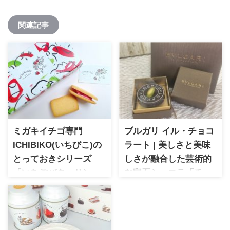
関連記事
ミガキイチゴ専門
ブルガリ イル・チョコ
ICHIBIKO(いちびこ)の
ラート | 美しさと美味
とっておきシリーズ
しさが融合した芸術的
「いちごバターサン
な宝石ショコラ「チョ
ド」
コレート・ジェムズ」
2017年にミガキイチゴ専門ブ
ブルガリ イル・チョコラート
ランドとして誕生し、スイー
高級ブランドで知られるブル
ツ専門ならではのいちごの焼
ガリの高級ショコラティエ。