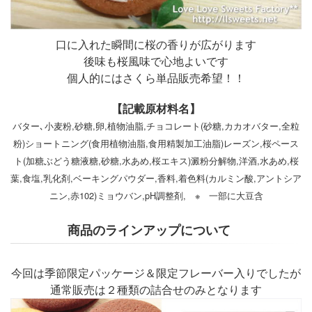
口に入れた瞬間に桜の香りが広がります
後味も桜風味で心地よいです
個人的にはさくら単品販売希望！！
【記載原材料名】
バター､小麦粉,砂糖,卵,植物油脂,チョコレート(砂糖,カカオバター,全粒
粉)ショートニング(食用植物油脂,食用精製加工油脂)レーズン,桜ペース
ト(加糖ぶどう糖液糖,砂糖,水あめ,桜エキス)澱粉分解物,洋酒,水あめ,桜
葉,食塩,乳化剤,ベーキングパウダー,香料,着色料(カルミン酸,アントシア
ニン,赤102)ミョウバン,pH調整剤, ※ 一部に大豆含
商品のラインアップについて
今回は季節限定パッケージ＆限定フレーバー入りでしたが
通常販売は２種類の詰合せのみとなります