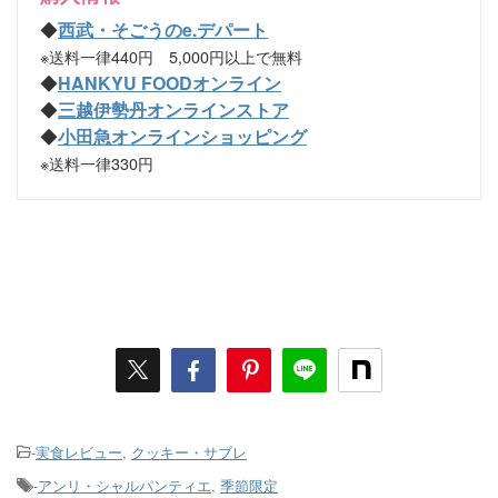
◆
西武・そごうのe.デパート
※送料一律440円 5,000円以上で無料
◆
HANKYU FOODオンライン
◆
三越伊勢丹オンラインストア
◆
小田急オンラインショッピング
※送料一律330円
-
実食レビュー
,
クッキー・サブレ
-
アンリ・シャルパンティエ
,
季節限定