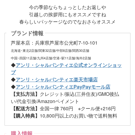
今の季節ならちょっとしたお返しや
引越しの挨拶用にもオススメですね
春らしいパッケージなのでなおさらオススメ
ブランド情報
芦屋本店：兵庫県芦屋市公光町7-10-101
北海道･東北2店舗/関東32店舗/中部8店舗/関西30店舗
中国･四国11店舗/九州4店舗/空港･駅11店舗/海外2店舗
◆
アンリ・シャルパンティエ公式オンラインショッ
プ
◆
アンリ・シャルパンティエ楽天市場店
◆
アンリ・シャルパンティエPayPayモール店
【支払方法】
クレジット/振込(三井住友)/GMO後払
い/代金引換/Amazonペイメント
【配送方法】
全国一律 760円 ※クール便+216円
【購入特典】
10,800円以上のお買い物で送料無料
購入情報