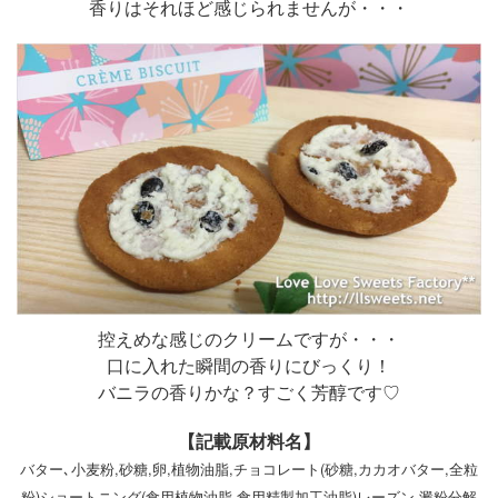
香りはそれほど感じられませんが・・・
控えめな感じのクリームですが・・・
口に入れた瞬間の香りにびっくり！
バニラの香りかな？すごく芳醇です♡
【記載原材料名】
バター､小麦粉,砂糖,卵,植物油脂,チョコレート(砂糖,カカオバター,全粒
粉)ショートニング(食用植物油脂,食用精製加工油脂)レーズン,澱粉分解