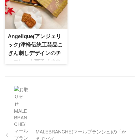
クラシカ お菓子（klasic） 仙
伝統ある京都の新しい手土産
台の催事でも話題のミニクグ
として話題の「あんぽーね」
ロフを実食。クッキーで人気
季節の贈り物や敬老の日の贈
の店舗情報や、手土産に喜ば
り物にぴったりの逸品です。
れる上品でクラシックな味わ
いの魅力を詳しく紹介しま
Angelique(アンジェリ
す。
ック)津軽伝統工芸品こ
ぎん刺しデザインのチ
ョコレート菓子「小巾
香々欧」
お取り寄せ,原材料,パッケージ,
内容,アレルギー,ラインアップ,
店舗,ラッピング,スイーツ,贈り
物,ギフト,贈答品,手みやげ,手
土産,プレゼント,お土産,おみや
げ,青森,弘前,津軽塗,フォトジ
ェニック,インスタ映
え,Angelique,アンジェリック,
MALEBRANCHE(マールブランシュ)の「か
津軽香々欧州,話題
えでパイ」