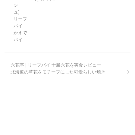
六花亭 | リーフパイ 十勝六花を実食レビュー
北海道の草花をモチーフにした可愛らしい焼き
菓子
トップページ
実食レビュー
地域特集
About
プライバシーポ
リシー