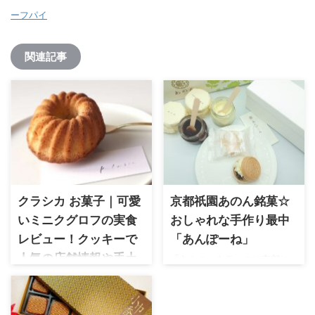
ーフパイ
関連記事
クラシカ お菓子｜可愛
京都祇園あのん銘菓☆
いミニクグロフの実食
おしゃれな手作り最中
レビュー！クッキーで
「あんぽーね」
人気の店舗情報や手土
「あんこ」をテーマに京都に
誕生した和菓子ブランド。極
産の魅力を2026年最新
上の餡とマスカルポーネの組
ブログで紹介
み合わせの新しいスイーツ。