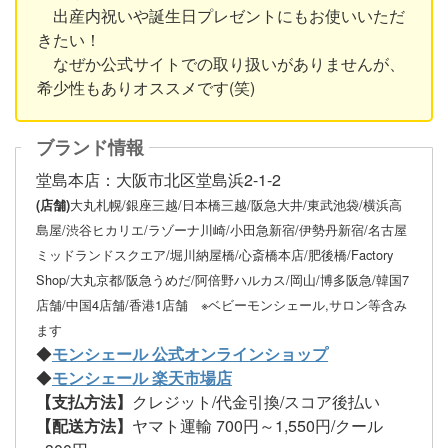
出産内祝いや誕生日プレゼントにもお使いいただ
きたい！
なぜか公式サイトでの取り扱いがありませんが、
希少性もありオススメです(笑)
ブランド情報
堂島本店：大阪市北区堂島浜2-1-2
大丸札幌/銀座三越/日本橋三越/阪急大井/東武池袋/横浜高
(店舗)
島屋/渋谷ヒカリエ/ラゾーナ川崎/小田急新宿/伊勢丹新宿/名古屋
ミッドランドスクエア/堀川納屋橋/心斎橋本店/肥後橋/Factory
Shop/大丸京都/阪急うめだ/阿倍野ハルカス/岡山/博多阪急/韓国7
店舗/中国4店舗/香港1店舗 ※ベビーモンシェール,サロン等含み
ます
◆
モンシェール 公式オンラインショップ
◆
モンシェール 楽天市場店
【支払方法】
クレジット/代金引換/スコア後払い
【配送方法】
ヤマト運輸 700円～1,550円/クール