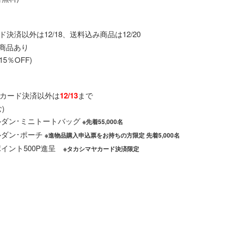
決済以外は12/18、送料込み商品は12/20
込商品あり
％OFF)
カード決済以外は
12/13
まで
)
カルダン･ミニトートバッグ
※先着55,000名
ルダン･ポーチ
※進物品購入申込票をお持ちの方限定 先着5,000名
ポイント500P進呈
※タカシマヤカード決済限定