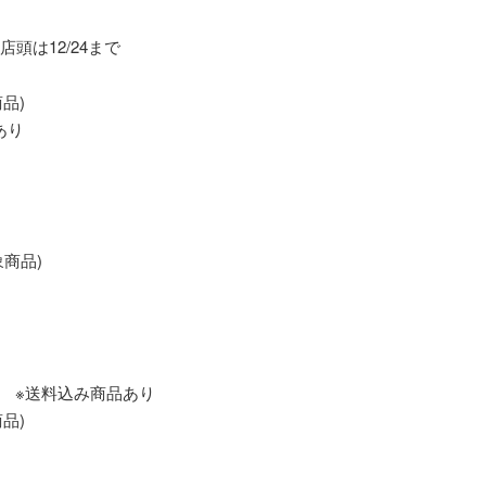
店頭は12/24まで
商品)
あり
象商品)
円 ※送料込み商品あり
商品)