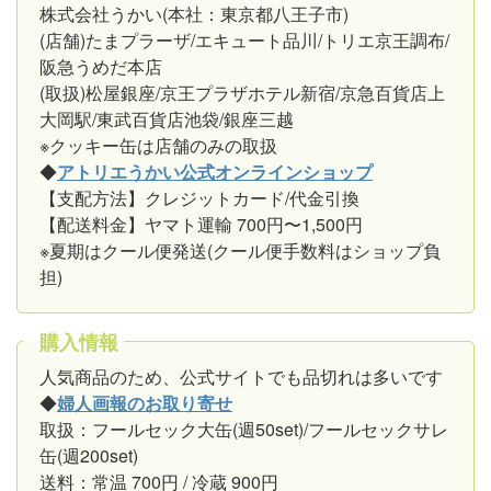
株式会社うかい(本社：東京都八王子市)
(店舗)たまプラーザ/エキュート品川/トリエ京王調布/
阪急うめだ本店
(取扱)松屋銀座/京王プラザホテル新宿/京急百貨店上
大岡駅/東武百貨店池袋/銀座三越
※クッキー缶は店舗のみの取扱
◆
アトリエうかい公式オンラインショップ
【支配方法】クレジットカード/代金引換
【配送料金】ヤマト運輸 700円〜1,500円
※夏期はクール便発送(クール便手数料はショップ負
担)
購入情報
人気商品のため、公式サイトでも品切れは多いです
◆
婦人画報のお取り寄せ
取扱：フールセック大缶(週50set)/フールセックサレ
缶(週200set)
送料：常温 700円 / 冷蔵 900円