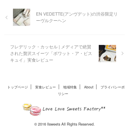
日本初の贈答品ラスクを手掛
けたCYBELE(シベール)。蔵王
EN VEDETTE(アンヴデット)の渋谷限定リ
を見渡せる山形県に本店を構
ーヴルクーヘン
えるブランドです。夏のスポ
ーツ観戦のお供にぴったりな
おつまみ系のハードラスク。
濃厚でしっかりした味わいは
ビールとの相性がバッチリで
フレデリック・カッセル | メディアで絶賛
す
された贅沢スイーツ「ボワット・ア・ビス
キュイ」実食レビュー
トップページ
実食レビュー
地域特集
About
プライバシーポ
リシー
© 2016 llsweets All Rights Reserved.