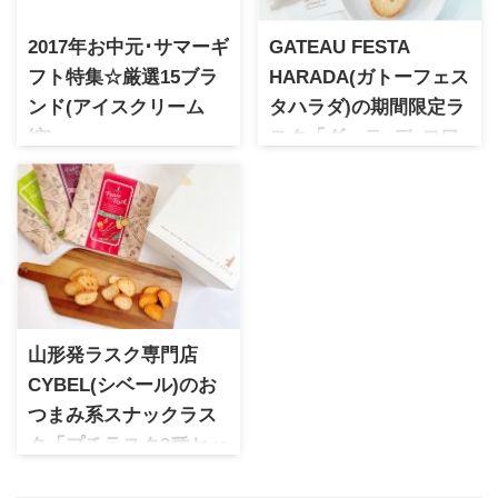
2017年お中元･サマーギ
GATEAU FESTA
フト特集☆厳選15ブラ
HARADA(ガトーフェス
ンド(アイスクリーム
タハラダ)の期間限定ラ
編)
スク「グーテ･デ･ロワ
2017年お中元･サマーギフトに
フロマージュ」
おススメのアイスクリームギ
1901年創業のラスクの草分け
フトをピックアップ
的存在である人気ブランド
「ガトーフェスタハラダ」。
この時期だけの限定販売「グ
ーテ･デ･ロワ フロマージュ」
は3種のチーズを練り込んだワ
インにも合う逸品です。
山形発ラスク専門店
CYBEL(シベール)のお
つまみ系スナックラス
ク「プチラスク3種セッ
ト」