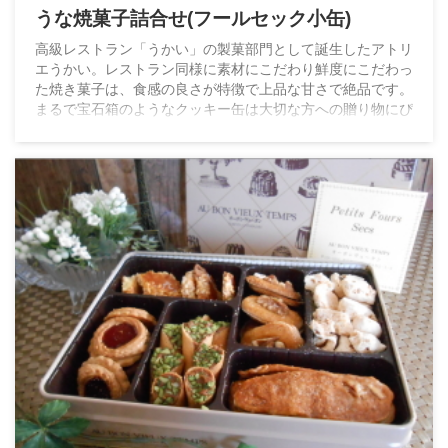
うな焼菓子詰合せ(フールセック小缶)
高級レストラン「うかい」の製菓部門として誕生したアトリ
エうかい。レストラン同様に素材にこだわり鮮度にこだわっ
た焼き菓子は、食感の良さが特徴で上品な甘さで絶品です。
まるで宝石箱のようなクッキー缶は大切な方への贈り物にぴ
ったりの逸品です。