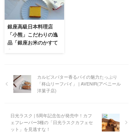
ルでおしゃれなラインアップ
るため早めの訪問が必須な、
が魅力で雑貨なども人気があ
フィナンシェが評判の焼菓子
ります。スイーツはちょっと
専門店です。プレーンとピス
した贈り物や引き菓子などに
タチオの2種を実食ルポで詳し
人気があるものばかり♡
銀座高級日本料理店
く紹介します。
「小熊」こだわりの逸
品「銀座お米のかすて
ら」
銀座の並木通りに店舗を構え
る高級日本料理店「小熊」が
プロデュースした極上のカス
カルピスバター香るパイの魅力たっぷり
テラ。こだわり抜いた素材と
「柊山リーフパイ」 | AVENIR(アベニール
熟練職人の技で焼き上げられ
た贅沢な逸品は接待の手土産
洋菓子店)
としても重宝される確かな逸
品。
日光ラスク | 5周年記念缶が発売中！カフ
ェフレーバー3種の「日光ラスクカフェセ
ット」を見逃すな！