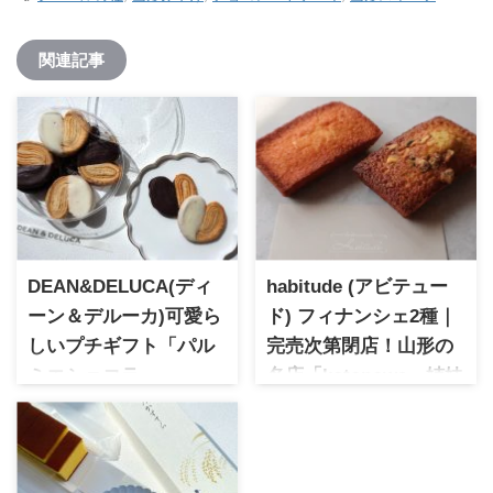
関連記事
DEAN&DELUCA(ディ
habitude (アビテュー
ーン＆デルーカ)可愛ら
ド) フィナンシェ2種｜
しいプチギフト「パル
完売次第閉店！山形の
ミエショコラ」
名店「kotonowa」姉妹
1977年NY,SOHOで誕生した人
店の実食レポ
気のブランド。カフェ＆レス
habitude（アビテュード） は
トランが人気でカタログギフ
山形市の人気店「kotonowa」
トの取扱もあります。シンプ
の姉妹店。完売次第閉店とな