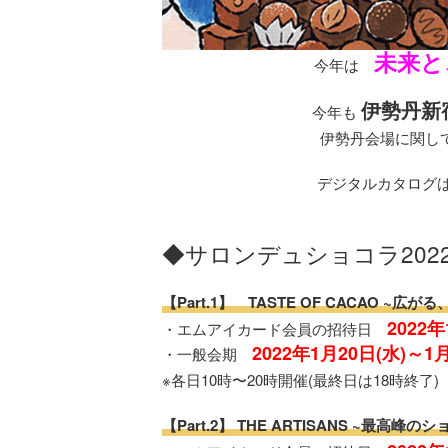
未来と
今年は
伊勢丹新
今年も
伊勢丹会場に関して
デジタルカタログは
◆サロンデュショコラ202
【Part.1】 TASTE OF CACAO ~
2022年
・エムアイカード会員の招待日
2022年1月20日(水)～1月
・一般会期
※各日10時〜20時開催(最終日は18時終了)
【Part.2】 THE ARTISANS ~最高峰