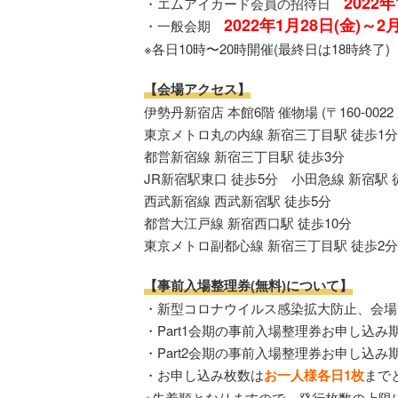
2022年
・エムアイカード会員の招待日
2022年1月28日(金)～2
・一般会期
※各日10時〜20時開催(最終日は18時終了)
【会場アクセス】
伊勢丹新宿店 本館6階 催物場 (〒160-0022
東京メトロ丸の内線 新宿三丁目駅 徒歩1分
都営新宿線 新宿三丁目駅 徒歩3分
JR新宿駅東口 徒歩5分 小田急線 新宿駅 
西武新宿線 西武新宿駅 徒歩5分
都営大江戸線 新宿西口駅 徒歩10分
東京メトロ副都心線 新宿三丁目駅 徒歩2分
【事前入場整理券(無料)について】
・新型コロナウイルス感染拡大防止、会場
・Part1会期の事前入場整理券お申し込み期間
・Part2会期の事前入場整理券お申し込み期間
・お申し込み枚数は
お一人様各日1枚
まで
※先着順となりますので、発行枚数の上限