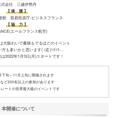
株式会社 三越伊勢丹
【 後 援 】
使館 貿易投資庁-ビジネスフランス
【 協 力 】
RANCE(エールフランス航空)
は大賑わいで書籍もでるほどのイベント
も多いかと思います( ﾉД`)ｼｸｼｸ…
は2022年1月3日(月)スタートです！
0月下旬～11月上旬に開催されます
など200名以上の参加があります
コレートの世界最大級のイベントです
本開催について