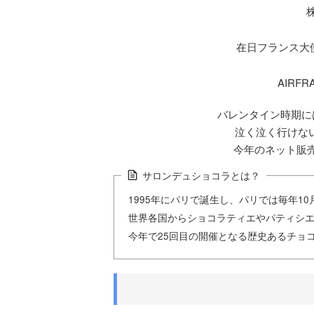
在日フランス大
AIRF
バレンタイン時期に
泣く泣く行けない方
今年のネット販売
サロンデュショコラとは？
1995年にパリで誕生し、パリでは毎年1
世界各国からショコラティエやパティシエ
今年で25回目の開催となる歴史あるチョ