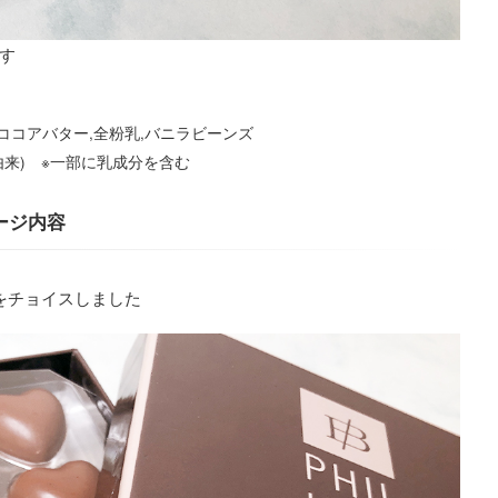
す
,ココアバター,全粉乳,バニラビーンズ
豆由来) ※一部に乳成分を含む
ージ内容
をチョイスしました