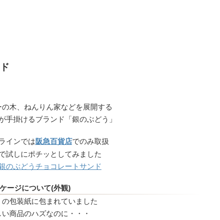
ド
ーの木、ねんりん家などを展開する
が手掛けるブランド「銀のぶどう」
ラインでは
阪急百貨店
でのみ取扱
で試しにポチッとしてみました
銀のぶどうチョコレートサンド
ケージについて(外観)
うの包装紙に包まれていました
しい商品のハズなのに・・・