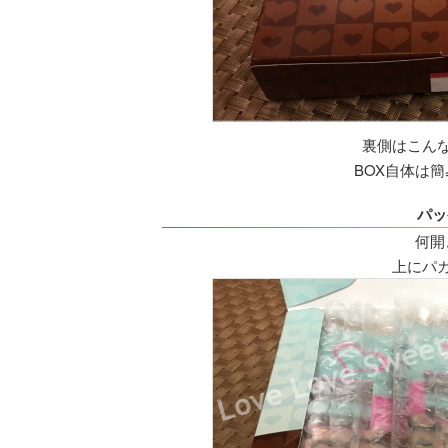
裏側はこん
BOX自体は
パッ
何開
上にパ