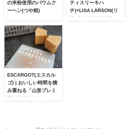
の米粉使用のバウムク
ティスリーキハ
ーヘン(つや姫)
チ)×LISA LARSON(リ
山形のラスク専門ブランドが
サ･ラーソン) | パティ
手掛ける、山形のブランド米
シエネコのクッキー
「つや姫」の米粉100％を使用
BOX
したバウムクーヘン。ふんわ
パティスリーキハチから北欧
り柔らかくラム酒香る大人向
の人気陶芸家リサ・ラーソン
けバウムクーヘンをお取り寄
とのコラボスイーツが登場。
せレポートします♡
人気のネコ、マイキーを型ど
ったクッキーと可愛らしいデ
ザイン缶はギフトだけでなく
ESCARGOT(エスカル
自分へのプレゼントにもオス
ゴ) | おいしい時間を積
スメ
み重ねる「山形プレミ
アムソフトバーム」
1992年創業でレストラン、パ
ンなどを手掛ける
ESCARGOT。2023年に道の駅
銀のぶどう◇チョコレートサンド
にバームクーヘン専門店をオ