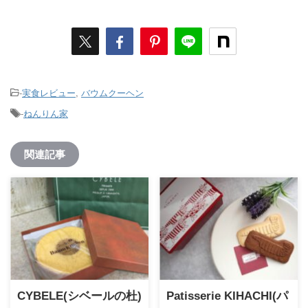
-
実食レビュー
,
バウムクーヘン
-
ねんりん家
関連記事
CYBELE(シベールの杜)
Patisserie KIHACHI(パ