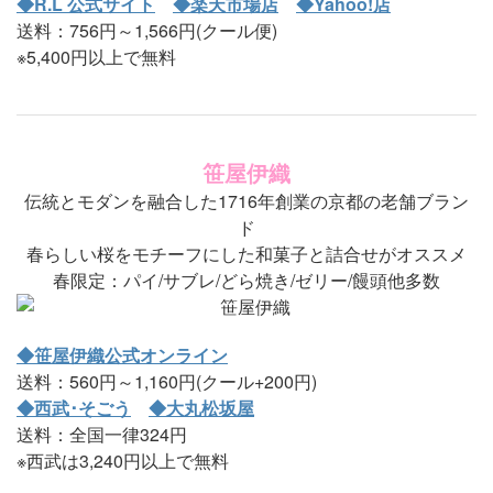
◆R.L 公式サイト
◆楽天市場店
◆Yahoo!店
送料：756円～1,566円(クール便)
※5,400円以上で無料
笹屋伊織
伝統とモダンを融合した1716年創業の京都の老舗ブラン
ド
春らしい桜をモチーフにした和菓子と詰合せがオススメ
春限定：パイ/サブレ/どら焼き/ゼリー/饅頭他多数
◆笹屋伊織公式オンライン
送料：560円～1,160円(クール+200円)
◆西武･そごう
◆大丸松坂屋
送料：全国一律324円
※西武は3,240円以上で無料