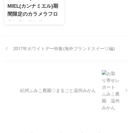
MIEL(カンナミエル)期
間限定のカラメラフロ
ランタンサンド
バレンタイン時期のみ販売さ
れるカンナミエルのカラメラ
フロランタンサンド。フーシ
2017年ホワイトデー特集(海外ブランドスイーツ編)
ェの姉妹ブランドになりキャ
ラメルとチョコレートの専門
ブランド。贅沢なフロランタ
ンは希少なスイーツなのでバ
レンタインの贈り物にぴった
りです。
紀州ふみこ農園◇まるごと温州みかん