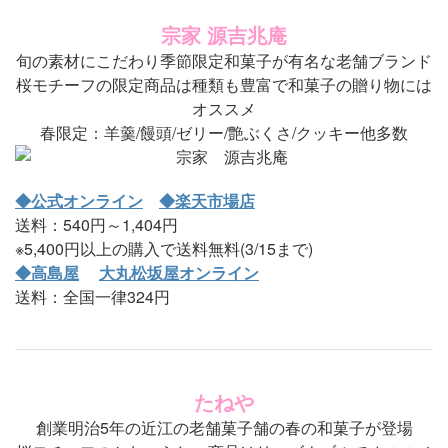
宗家 源吉兆庵
旬の素材にこだわり季節限定和菓子が有名な老舗ブランド
桜モチーフの限定商品は種類も豊富で和菓子の贈り物には
オススメ
春限定：羊羹/饅頭/ゼリー/艶ぶくさ/クッキー他多数
◆公式オンライン
◆楽天市場店
送料：540円～1,404円
※5,400円以上の購入で送料無料(3/15まで)
◆高島屋
大丸松坂屋オンライン
送料：全国一律324円
たねや
創業明治5年の近江の老舗菓子舗の春の和菓子が登場