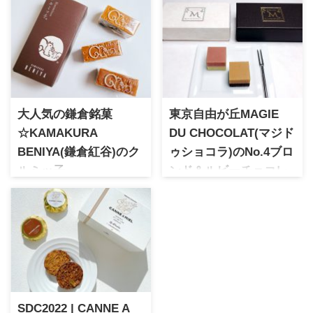
大人気の鎌倉銘菓
東京自由が丘MAGIE
☆KAMAKURA
DU CHOCOLAT(マジド
BENIYA(鎌倉紅谷)のク
ゥショコラ)のNo.4ブロ
ルミッ子
ンド＆ルビーチョコレ
昭和29年創業の鎌倉を代表す
ート
る人気ブランド。職人の手作
東京自由が丘に店舗を構える
業によって作られる極上のク
チョコレート専門店。ビーン
ルミッ子は、キャラメル、く
トゥバー製法にこだわってお
るみ、バター生地の軌跡のバ
り季節ごとに仕入れるカカオ
ランスで作られた絶品スイー
にもこだわっています。第4の
ツ。キャラメルの滑らかさは
チョコレートと呼ばれるブロ
感動モノです♡
ンドを流行させたブランドと
SDC2022 | CANNE A
しても知られています