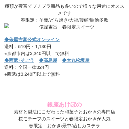
種類が豊富でプチプラ商品も多いので様々な用途にオスス
メです
春限定：羊羹/どら焼き/大福/饅頭/飴他多数
◆俵屋吉富公式オンライン
送料：510円～1,130円
※京都市内は3,240円以上で無料
◆西武･そごう
◆高島屋
◆大丸松坂屋
送料：全国一律324円
※西武は3,240円以上で無料
銀座あけぼの
素材と製法にこだわった和菓子とおかきの専門店
桜モチーフのスイーツと春限定おかきが人気
春限定：おかき/最中/蒸しカステラ