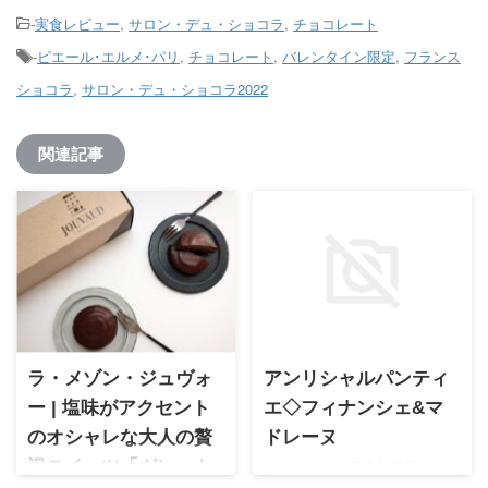
-
実食レビュー
,
サロン・デュ・ショコラ
,
チョコレート
-
ピエール･エルメ･パリ
,
チョコレート
,
バレンタイン限定
,
フランス
ショコラ
,
サロン・デュ・ショコラ2022
関連記事
ラ・メゾン・ジュヴォ
アンリシャルパンティ
ー | 塩味がアクセント
エ◇フィナンシェ&マ
のオシャレな大人の贅
ドレーヌ
沢スイーツ「ガレット
フィナンシェ販売数世界一で