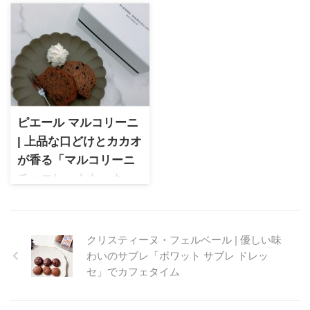
ギネス認定のHENRI
ブルトンヌショコラ」
CHARPENTIER(アンリ・シャ
を実食
ルパンティエ)のフィナンシェ
ラ・メゾン・ジュヴォーの
とマドレーヌのお取り寄せレ
「ガレットブルトンヌショコ
ポート
ラ」を実食レビュー。濃厚シ
ョコラに塩味がアクセントと
なる大人の贅沢焼き菓子でカ
フェタイムを満喫。
ピエール マルコリーニ
| 上品な口どけとカカオ
が香る「マルコリーニ
チョコレートケーキ」
をお取り寄せレビュー
ピエール マルコリーニ 「マル
コリーニ チョコレートケー
クリスティーヌ・フェルベール | 優しい味
キ」をお取り寄せレビュー。
わいのサブレ「ボワット サブレ ドレッ
上品なカカオの香りとしっと
セ」でカフェタイム
りとした口どけが魅力のチョ
コレートケーキ。手土産やご
褒美スイーツにもおすすめで