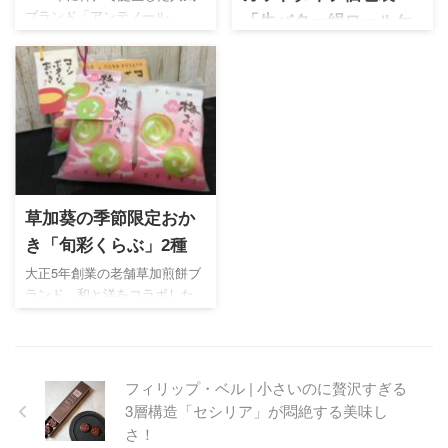
ブランド「アンテノール」。
「生バター絹ロールケ
豊かな香りとコクが特徴のフ
ーキ」
ィナンシェは様々な用途の贈
佐賀県白石町に店舗を構える
り物に活用できるのでオスス
パティスリーかりん亭。オン
メです♡
ライン販売がないのでふるさ
と納税でゲットしたロールケ
ーキは滑らか食感に驚く絶品
スイーツ。甘さも程よく手土
産にしたら絶対喜ばれる逸
草加葵の季節限定おか
品。
き「旬彩くらぶ」2種
大正5年創業の老舗草加煎餅ブ
ランド。和と洋をコラボした
カジュアルなお菓子が目白押
し。期間限定のおかきは風味
豊かで納得の味わい！ぜひお
試しください。
フィリップ・ベル | 小さいのに贅沢すぎる
3層構造「セシリア」が悶絶する美味し
さ！