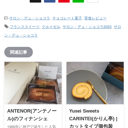
-
サロン・デュ・ショコラ
,
チョコレート菓子
,
実食レビュー
-
フランススイーツ
,
クルイゼル
,
サロン・デュ・ショコラ2023
,
サロ
ン・デュ・ショコラ
関連記事
ANTENOR(アンテノー
Yusei Sweets
ル)のフィナンシェ
CARINTEI(かりん亭) |
1966年に神戸で誕生した人気
カットタイプ個包装