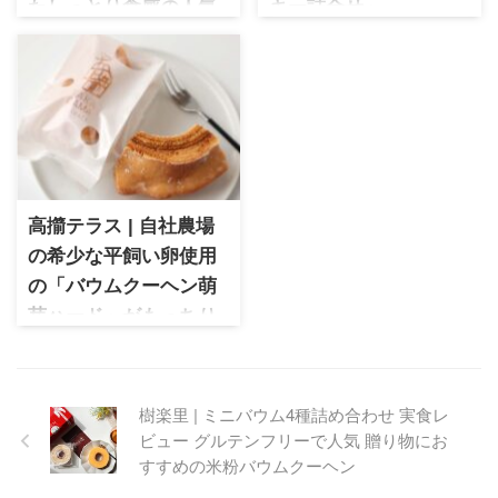
たしっとり食感の人気
キー詰合せ」
スイーツ
2011年京都に誕生したチョコ
レート専門店。インドネシア
きのとや バームクーヘンSを
産のカカオを使用したフルー
実食レビュー。北海道産素材
ティーな味わいが特徴のチョ
を使用したしっとり食感が魅
コレート菓子。贅沢すぎる厚
力の人気バームクーヘンで
さのチョコレートをサクサク
す。実際に食べた感想や味わ
のラングドシャでサンドした
い、お取り寄せ方法について
人気商品です。
詳しくご紹介します。
高擶テラス | 自社農場
の希少な平飼い卵使用
の「バウムクーヘン萌
芽ハード」がもっちり
幸せ食感
高擶テラス バウムクーヘン萌
芽 ハードタイプ。創業64年の
樹楽里 | ミニバウム4種詰め合わせ 実食レ
半澤鶏卵直営の平飼い卵を贅
ビュー グルテンフリーで人気 贈り物にお
沢に使用したしっとり食感が
すすめの米粉バウムクーヘン
魅力のスイーツです。