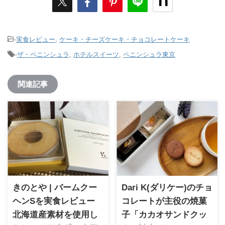
-
実食レビュー
,
ケーキ・チーズケーキ・チョコレートケーキ
-
ザ・ペニンシュラ
,
ホテルスイーツ
,
ペニンシュラ東京
関連記事
きのとや | バームクー
Dari K(ダリケー)のチョ
ヘンSを実食レビュー
コレートが主役の焼菓
北海道産素材を使用し
子「カカオサンドクッ