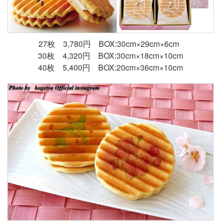
27枚 3,780円 BOX:30cm×29cm×6cm
30枚 4,320円 BOX:30cm×18cm×10cm
40枚 5,400円 BOX:20cm×36cm×10cm