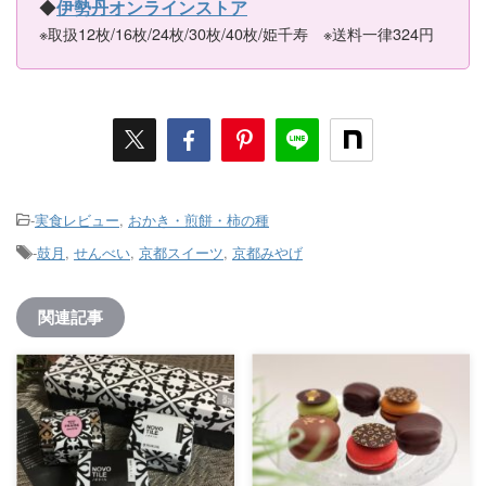
◆
伊勢丹オンラインストア
※取扱12枚/16枚/24枚/30枚/40枚/姫千寿 ※送料一律324円
-
実食レビュー
,
おかき・煎餅・柿の種
-
鼓月
,
せんべい
,
京都スイーツ
,
京都みやげ
関連記事