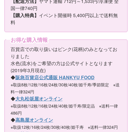
【配送方法】
ヤマト運輸 712円～1,533円/冷凍便 全
国一律740円
【購入特典】
イベント開催時 5,400円以上で送料無
料
お得な購入情報
百貨店での取り扱いはピンク(花柄)のみとなってお
りました
水色(流水)をご希望の方は公式サイトとなります
(2019年3月現在)
◆
阪急百貨店公式通販 HANKYU FOOD
※取扱8枚/12枚/16枚/24枚/30枚/40枚/姫千寿/季節限定 ※送
料一律324円
◆
大丸松坂屋オンライン
※取扱8枚/12枚/16枚/24枚/40枚/姫千寿/限定品 ※送料一律
486円
◆
高島屋オンライン
※取扱12枚/16枚/24枚/30枚/40枚/姫千寿 ※送料一律324円