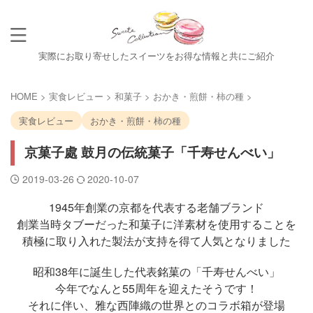
実際にお取り寄せしたスイーツをお得な情報と共にご紹介
HOME
>
実食レビュー
>
和菓子
>
おかき・煎餅・柿の種
>
実食レビュー
おかき・煎餅・柿の種
京菓子處 鼓月の伝統菓子「千寿せんべい」
2019-03-26
2020-10-07
1945年創業の京都を代表する老舗ブランド
創業当時タブーだった和菓子に洋素材を使用することを
積極に取り入れた製法が支持を得て人気となりました
昭和38年に誕生した代表銘菓の「千寿せんべい」
今年でなんと55周年を迎えたそうです！
それに伴い、雅な西陣織の世界とのコラボ箱が登場