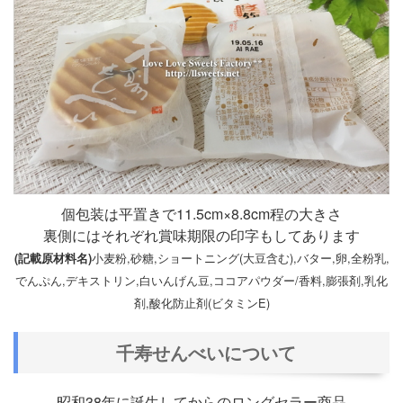
個包装は平置きで11.5cm×8.8cm程の大きさ
裏側にはそれぞれ賞味期限の印字もしてあります
小麦粉,砂糖,ショートニング(大豆含む),バター,卵,全粉乳,
(記載原材料名)
でんぷん,デキストリン,白いんげん豆,ココアパウダー/香料,膨張剤,乳化
剤,酸化防止剤(ビタミンE)
千寿せんべいについて
昭和38年に誕生してからのロングセラー商品