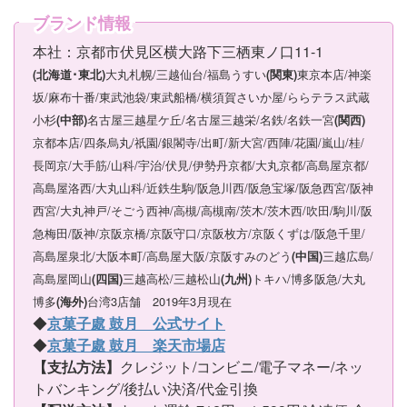
ブランド情報
本社：京都市伏見区横大路下三栖東ノ口11-1
大丸札幌/三越仙台/福島うすい
東京本店/神楽
(北海道･東北)
(関東)
坂/麻布十番/東武池袋/東武船橋/横須賀さいか屋/ららテラス武蔵
小杉
名古屋三越星ケ丘/名古屋三越栄/名鉄/名鉄一宮
(中部)
(関西)
京都本店/四条烏丸/祇園/銀閣寺/出町/新大宮/西陣/花園/嵐山/桂/
長岡京/大手筋/山科/宇治/伏見/伊勢丹京都/大丸京都/高島屋京都/
高島屋洛西/大丸山科/近鉄生駒/阪急川西/阪急宝塚/阪急西宮/阪神
西宮/大丸神戸/そごう西神/高槻/高槻南/茨木/茨木西/吹田/駒川/阪
急梅田/阪神/京阪京橋/京阪守口/京阪枚方/京阪くずは/阪急千里/
高島屋泉北/大阪本町/高島屋大阪/京阪すみのどう
三越広島/
(中国)
高島屋岡山
三越高松/三越松山
トキハ/博多阪急/大丸
(四国)
(九州)
博多
台湾3店舗 2019年3月現在
(海外)
◆
京菓子處 鼓月 公式サイト
◆
京菓子處 鼓月 楽天市場店
【支払方法】
クレジット/コンビニ/電子マネー/ネッ
トバンキング/後払い決済/代金引換