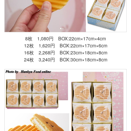
8枚 1,080円 BOX:22cm×17cm×4cm
12枚 1,620円 BOX:22cm×17cm×6cm
16枚 2,268円 BOX:23cm×18cm×8cm
24枚 3,240円 BOX:30cm×18cm×8cm