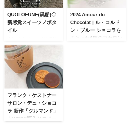
QUOLOFUNE(黒船)◇
2024 Amour du
新感覚スイーツノボタ
Chocolat | ル・コルド
イル
ン・ブルー ショコラを
オシャレなパッケージと作り
まとった6種のマカロン
たてにこだわった黒船のオシ
(高島屋限定)
ャレスイーツ「ノボタイル」
1895年パリで創立の歴史ある
は、ちょっとしたプレゼント
フランス料理＆製菓学校。ア
に最適なサイズと味わい深い
ムールデュショコラで出店さ
新食感スイーツです。詳しく
れた高島屋限定プレミアムシ
レポートしますので参考にな
ョコラマカロン。オーガニッ
さって下さい♪
クカカオを使用した贅沢な味
わいで女子ウケばっちりでホ
フランク・ケストナー
ワイトデーにもおすすめ
サロン・デュ・ショコ
ラ 新作「グルマンド」
｜WECK瓶入りスイー
ツを実食レビュー