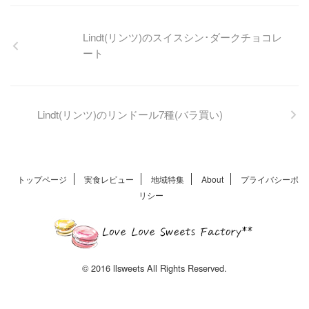
フランク・ケストナー 「グル
マンド」は、SDC2023で見逃
せない一品。特徴的なWECK
容器と、食べ出すと止まらな
いカリカリ食感の秘密に迫り
Lindt(リンツ)のスイスシン･ダークチョコレ
ます。
ート
Lindt(リンツ)のリンドール7種(バラ買い)
トップページ
実食レビュー
地域特集
About
プライバシーポ
リシー