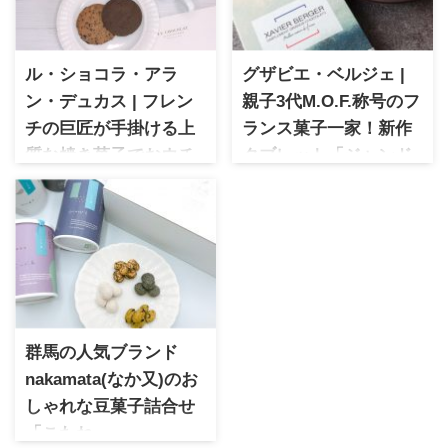
ル・ショコラ・アラ
グザビエ・ベルジェ |
ン・デュカス | フレン
親子3代M.O.F.称号のフ
チの巨匠が手掛ける上
ランス菓子一家！新作
質な焼き菓子でおウチ
タブレット「ジャンド
カフェを楽しんでみま
ゥーヤクリーム レ」
した
グザビエ・ベルジェ サロン・
デュ・ショコラ 2025 初登場！
ル・ショコラ・アラン・デュ
伝統の技が光る新作タブレッ
カス 上質な焼き菓子をレビュ
ト「ジャンドゥーヤクリーム
ー。フレンチの巨匠が手掛け
レ」
る味わいは、おうちカフェタ
イムにぴったり！贈り物にも
おすすめです。
群馬の人気ブランド
nakamata(なか又)のお
しゃれな豆菓子詰合せ
「こたね」