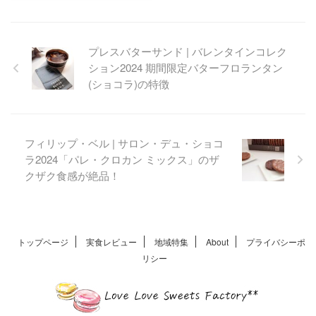
群馬県前橋市に店舗をかまえ
る「なか又」は「和み」をテ
ーマにした和洋をブレンドし
プレスバターサンド | バレンタインコレク
たオシャレな和菓子店。パッ
ション2024 期間限定バターフロランタン
ケージが可愛らしくて手みや
げにぴったりのスイーツが沢
(ショコラ)の特徴
山。大粒の豆菓子はお茶請け
はもちろん、お酒のお供にも
ぴったりの贈り物として人気
です。
フィリップ・ベル | サロン・デュ・ショコ
ラ2024「パレ・クロカン ミックス」のザ
クザク食感が絶品！
トップページ
実食レビュー
地域特集
About
プライバシーポ
リシー