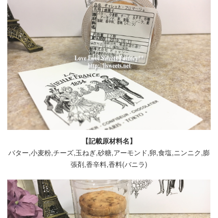
【記載原材料名】
バター,小麦粉,チーズ,玉ねぎ,砂糖,アーモンド,卵,食塩,ニンニク,膨
張剤,香辛料,香料(バニラ)