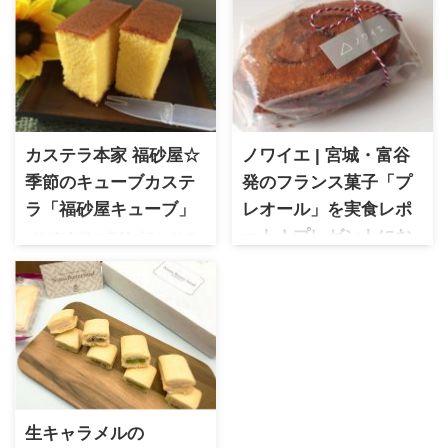
カステラ本家 福砂屋☆
ノワイエ | 宮城・富谷
季節のキューブカステ
発のフランス菓子「プ
ラ「福砂屋キューブ」
レオール」を実食レポ
1624年創業の老舗ブランドで
ート！プレゼントにお
ある福砂屋が手掛ける、かわ
すすめ！
いらしいパッケージが魅力の
ノワイエ 宮城県富谷市にある
キューブカステラ。個包装で
人気パティスリー。ガリガリ
食べやすいので様々な用途の
サクサク食感の楽しいパイ菓
贈り物に活用できます。オン
子「プレオール」はキャラメ
ライン販売も少ないので希少
リゼの美味しさが際立ちま
ギフトなのも評価ポイント◎
す。おみやげにもぴったりで
す。
生キャラメルの