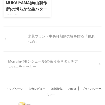
MUKAIYAMA(向山製作
所)の滑らかな生バター
サンド
繊細な無添加生キャラメル専
門店として地元で大人気の向
山製作所。素材にこだわった
米菓ブランド中央軒煎餅の福を贈る「福あ
スイーツが話題で、生バター
つめ」
クリームに白餡を加えた和テ
イストのクリームの生バター
サンドが人気。期間限定フレ
ーバーもあり濃厚な味わいが
Mon cher(モンシェール)の薫り高きタヒチア
特徴です。
ンバニラクッキー
トップページ
実食レビュー
地域特集
About
プライバシーポ
リシー