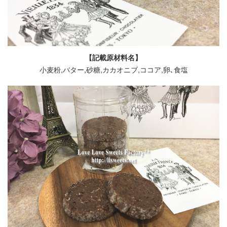
【記載原材料名】
小麦粉,バター,砂糖,カカオニブ,ココア,卵､食塩