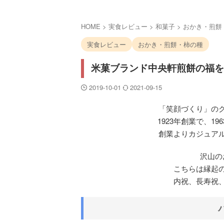
HOME
>
実食レビュー
>
和菓子
>
おかき・煎餅
実食レビュー
おかき・煎餅・柿の種
米菓ブランド中央軒煎餅の福を
2019-10-01
2021-09-15
「笑顔づくり」の
1923年創業で、1
創業よりカジュア
沢山の
こちらは縁起
内祝、長寿祝