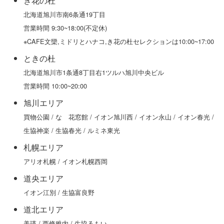
き花の杜
北海道旭川市南6条通19丁目
営業時間 9:30~18:00(不定休)
※CAFE文欒,ミドリとハナコ,き花の杜セレクションは10:00~17:00
ときの杜
北海道旭川市1条通8丁目右1ツルハ旭川中央ビル
営業時間 10:00~20:00
旭川エリア
買物公園 / なゝ花窓館 / イオン旭川西 / イオン永山 / イオン春光 /
生協神楽 / 生協春光 / ルミネ東光
札幌エリア
アリオ札幌 / イオン札幌西岡
道央エリア
イオン江別 / 生協富良野
道北エリア
美瑛 / 西條稚内 / 生協るもい