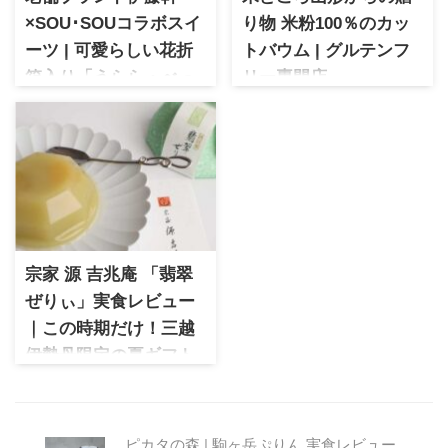
×SOU･SOUコラボスイ
り物 米粉100％のカッ
ーツ | 可愛らしい花折
トバウム | グルテンフ
箱入り「うらら・べっ
リー専門店
こう飴」
COMERU(コメル)
京都の老舗和菓子ブランド伊
米どころ山形県酒田市でグル
藤軒とポップなテキスタイル
テンフリースイーツ専門店と
で人気のSOU･SOUとのコラボ
して話題のブランド。はえぬ
京菓子。ポップな和菓子は外
き100％米粉を使用したバウム
国の方にも人気のおみやげで
クーヘンの卵、バター、砂糖
す。かわいらしいデザインで
すべての素材にこだわった贅
お土産やプチギフトとしてオ
沢な味わい
宗家 源 吉兆庵 「翡翠
ススメの商品が盛りだくさ
ん！
ぜりぃ」実食レビュー
｜この時期だけ！三越
伊勢丹限定の夏ギフト
を徹底紹介！
宗家 源 吉兆庵の三越伊勢丹限
定スイーツ「翡翠ぜりぃ」を
ピカタの森 | 駒ヶ岳ぷりん 実食レビュー