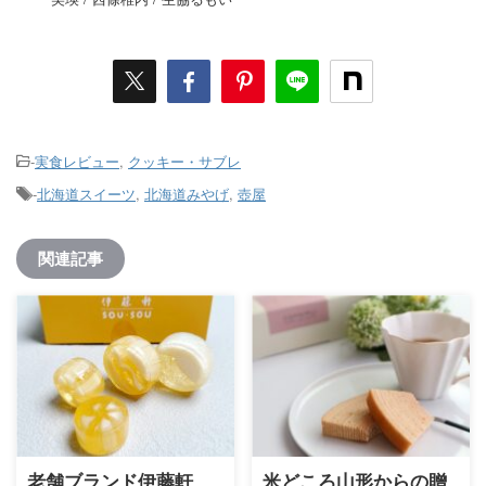
-
実食レビュー
,
クッキー・サブレ
-
北海道スイーツ
,
北海道みやげ
,
壺屋
関連記事
老舗ブランド伊藤軒
米どころ山形からの贈