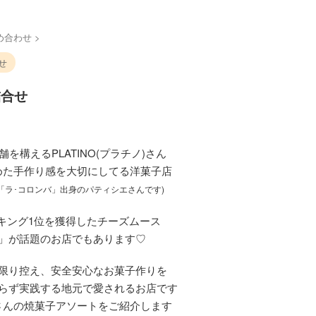
め合わせ
>
せ
詰合せ
を構えるPLATINO(プラチノ)さん
めた手作り感を大切にしてる洋菓子店
「ラ･コロンバ」出身のパティシエさんです)
ンキング1位を獲得したチーズムース
」が話題のお店でもあります♡
限り控え、安全安心なお菓子作りを
らず実践する地元で愛されるお店です
さんの焼菓子アソートをご紹介します