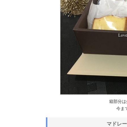
箱部分は
今ま
マドレー