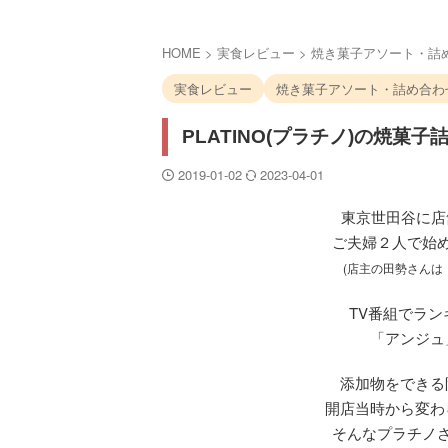
HOME
>
実食レビュー
>
焼き菓子アソート・詰
実食レビュー
焼き菓子アソート・詰め合わ
PLATINO(プラチノ)の焼菓子
2019-01-02
2023-04-01
東京世田谷に店舗
ご夫婦２人で始
(店主の田勢さんは
TV番組でラ
「アンジュ
添加物をできる
開店当時から変わ
そんなプラチノ