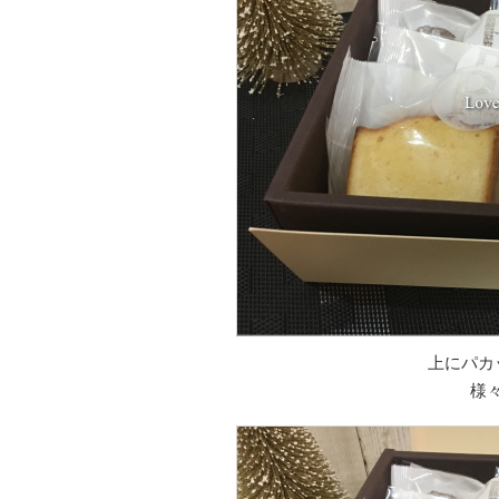
上にパカ
様