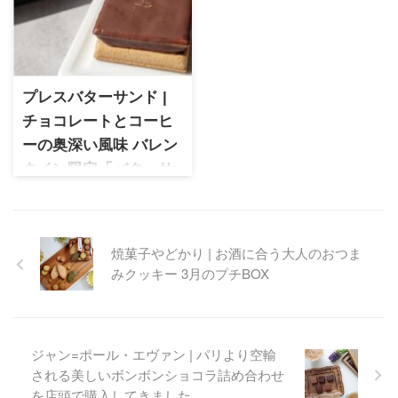
類のサンドクッキーはスペイ
限定販売 秋冬の幸せなひとと
ン産チョコを使用し滑らかな
きを演出するスイーツ。ピス
口溶けが特徴。パッケージも
タチオ香る「グリーン・チュ
可愛らしくランキング1位に納
ーリップラングドシャ」
得の味わい
プレスバターサンド |
チョコレートとコーヒ
ーの奥深い風味 バレン
タイン限定「バターサ
ンド〈オペラ〉」
プレスバターサンド | バレンタ
イン限定「バターサンド〈オ
焼菓子やどかり | お酒に合う大人のおつま
ペラ〉」を実食レビュー。チ
みクッキー 3月のプチBOX
ョコレートとコーヒーが重な
り合う奥深い風味が魅力の特
別なフレーバー。上品な甘さ
とほろ苦さが楽しめる、季節
限定の贅沢なバターサンドで
ジャン=ポール・エヴァン | パリより空輸
す。
される美しいボンボンショコラ詰め合わせ
を店頭で購入してきました