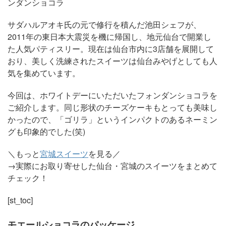
ンダンショコラ
サダハルアオキ氏の元で修行を積んだ池田シェフが、
2011年の東日本大震災を機に帰国し、地元仙台で開業し
た人気パティスリー。現在は仙台市内に3店舗を展開して
おり、美しく洗練されたスイーツは仙台みやげとしても人
気を集めています。
今回は、ホワイトデーにいただいたフォンダンショコラを
ご紹介します。同じ形状のチーズケーキもとっても美味し
かったので、「ゴリラ」というインパクトのあるネーミン
グも印象的でした(笑)
＼もっと
宮城スイーツ
を見る／
→実際にお取り寄せした仙台・宮城のスイーツをまとめて
チェック！
[st_toc]
モエールショコラのパッケージ