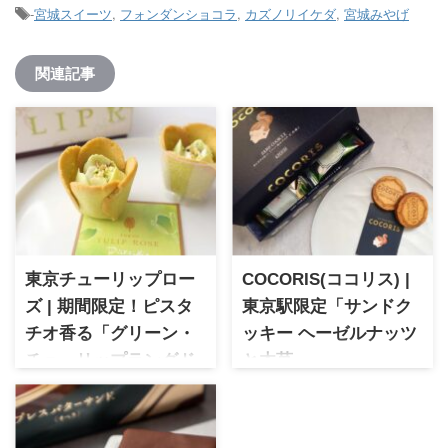
-
宮城スイーツ
,
フォンダンショコラ
,
カズノリイケダ
,
宮城みやげ
関連記事
東京チューリップロー
COCORIS(ココリス) |
ズ | 期間限定！ピスタ
東京駅限定「サンドク
チオ香る「グリーン・
ッキー ヘーゼルナッツ
チューリップラングド
と木苺」
シャ」 - 幸せなひとと
2020年にグランスタ東京に誕
生したココリスは東京駅洋菓
きを
子売上5年連続1位を獲得。2種
東京チューリップローズ 期間