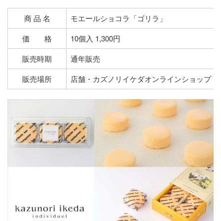
商 品 名
モエールショコラ「ゴリラ」
価 格
10個入 1,300円
販売時期
通年販売
販売場所
店舗・カズノリイケダオンラインショップ