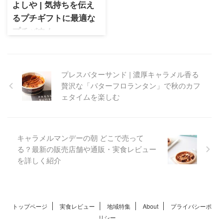
でオススメ
よしや | 気持ちを伝え
るプチギフトに最適な
プチバウム
バウムクーヘンおたく＆主婦
が作った極上のバウムクーヘ
ンとして話題のバウムクーヘ
プレスバターサンド | 濃厚キャラメル香る
ン専門店よしや。引越しの挨
贅沢な「バターフロランタン」で秋のカフ
拶などちょっとしたシーンで
活躍するプチギフトに最適な
ェタイムを楽しむ
プチバウムは用途に合わせて
選べてオススメ
キャラメルマンデーの朝 どこで売って
る？最新の販売店舗や通販・実食レビュー
を詳しく紹介
トップページ
実食レビュー
地域特集
About
プライバシーポ
リシー