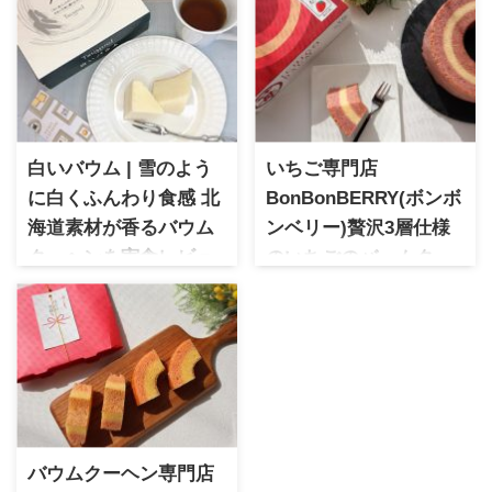
白いバウム | 雪のよう
いちご専門店
に白くふんわり食感 北
BonBonBERRY(ボンボ
海道素材が香るバウム
ンベリー)贅沢3層仕様
クーヘンを実食レビュ
のいちごのバームクー
ー
ヘン
白いバウム 雪のように白くふ
静岡県伊豆の国市に店舗を構
んわり食感が楽しめるバウム
えるいちご専門店。店内はス
クーヘンを実食レビュー。北
イーツ、カフェなどが併設さ
海道産素材を使用したやさし
れていて苺のテーマパークの
い味わいが魅力の「白い恋
ような空間で様々なメディア
人」シリーズです。実際に食
でも紹介されています。甘酸
べた感想や特徴をご紹介しま
っぱさが特徴のバウムクーヘ
バウムクーヘン専門店
す。
ンは伊豆のお土産にぴったり