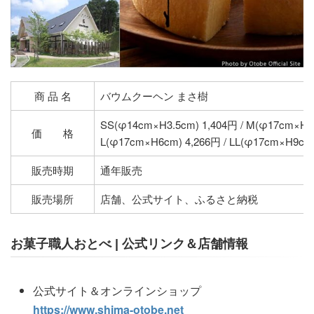
商 品 名
バウムクーヘン まさ樹
SS(φ14cm×H3.5cm) 1,404円 / M(φ17cm×H4
価 格
L(φ17cm×H6cm) 4,266円 / LL(φ17cm×H9cm
販売時期
通年販売
販売場所
店舗、公式サイト、ふるさと納税
お菓子職人おとべ | 公式リンク＆店舗情報
公式サイト＆オンラインショップ
https://www.shima-otobe.net