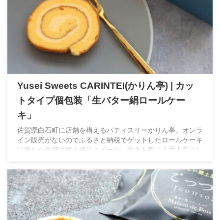
Yusei Sweets CARINTEI(かりん亭) | カッ
トタイプ個包装「生バター絹ロールケー
キ」
佐賀県白石町に店舗を構えるパティスリーかりん亭。オンラ
イン販売がないのでふるさと納税でゲットしたロールケーキ
は滑らか食感に驚く絶品スイーツ。甘さも程よく手土産にし
たら絶対喜ばれる逸品。