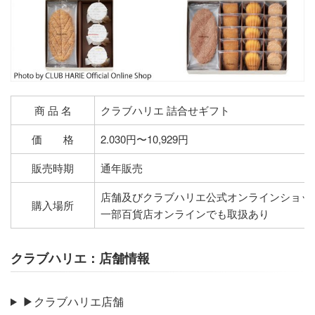
商 品 名
クラブハリエ 詰合せギフト
価 格
2.030円〜10,929円
販売時期
通年販売
店舗及びクラブハリエ公式オンラインショッ
購入場所
一部百貨店オンラインでも取扱あり
クラブハリエ：店舗情報
▶クラブハリエ店舗