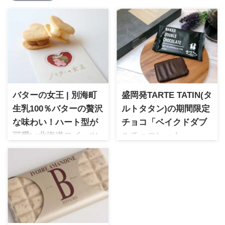
バターの女王 | 別海町
盛岡発TARTE TATIN(タ
生乳100％バターの贅沢
ルトタタン)の期間限定
な味わい！ハート型が
チョコ「ベイクドダブ
可愛い北海道スイーツ
ルチョコレート」
「バターサンドクッキ
りんごの主要産地である岩手
に店舗を構える郷土食あふれ
ー2種」
るアットホームなブランド
北海道別海町の生乳100％バタ
「タルトタタン」ほっと幸せ
ーを使用した「バターの女
になれるスイーツをコンセプ
王」のバターサンドクッキ
トに様々なスイーツを展開し
ー。ハート型の可愛い見た目
ています。
と濃厚な味わいで人気の北海