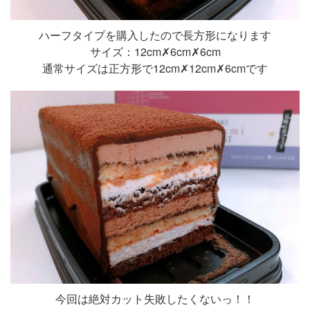
ハーフタイプを購入したので長方形になります
サイズ：12cm✗6cm✗6cm
通常サイズは正方形で12cm✗12cm✗6cmです
今回は絶対カット失敗したくないっ！！