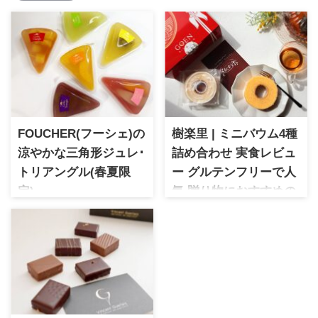
FOUCHER(フーシェ)の
樹楽里 | ミニバウム4種
涼やかな三角形ジュレ･
詰め合わせ 実食レビュ
トリアングル(春夏限
ー グルテンフリーで人
定)
気 贈り物におすすめの
創業200年を迎える老舗ブラン
米粉バウムクーヘン
ドFOUCHER(フーシェ)。春夏
樹楽里 ミニバウム4種詰め合わ
限定で販売される涼やかなゼ
せ グルテンフリーで人気の米
リー詰合せは大きく食べごた
粉バウムクーヘン
えのある容量が魅力。この時
実際に取り寄せて味わいや食
期だけの限定商品は内祝いや
感、贈り物として選ばれる魅
お供えなどにお使いいただけ
力を詳しくレビュー
るかと思います。