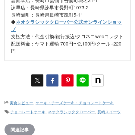
雲仙本店：長崎市雲仙市吾妻町城名21-1
諫早店：長崎県諫早市長野町1073-2
長崎籠町：長崎県長崎市籠町5-11
◆
ネオクラシッククローバー公式オンラインショッ
プ
支払方法：代金引換/銀行振込/クロネコwebコレクト
配送料金：ヤマト運輸 700円〜2,100円/クール+220
円
-
実食レビュー
,
ケーキ・チーズケーキ・チョコレートケーキ
-
チョコレートケーキ
,
ネオクラシッククローバー
,
長崎スイーツ
関連記事