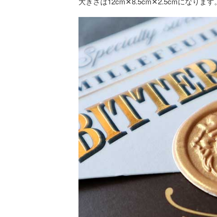
大きさは12cm✕8.5cm✕2.5cmになります