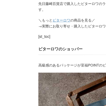
先日藤崎百貨店で購入したビターロワのラ
す。
＼もっと
ビターロワ
の商品を見る／
→実際にお取り寄せ・購入したビターロワ
[st_toc]
ビターロワのショッパー
高級感のあるパッケージが至福POINTの