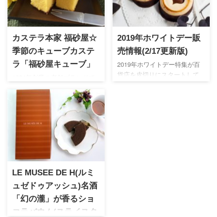
カステラ本家 福砂屋☆
2019年ホワイトデー販
季節のキューブカステ
売情報(2/17更新版)
ラ「福砂屋キューブ」
2019年ホワイトデー特集が百
貨店を皮切りにスタートして
1624年創業の老舗ブランドで
おります。おしゃれでかわい
ある福砂屋が手掛ける、かわ
いらしいものを贈りたいホワ
いらしいパッケージが魅力の
イトデー。春限定スイーツも
キューブカステラ。個包装で
発売開始の時期ですのでお早
食べやすいので様々な用途の
めにチェックしてみてくださ
贈り物に活用できます。オン
い♪
ライン販売も少ないので希少
ギフトなのも評価ポイント◎
LE MUSEE DE H(ルミ
ュゼドゥアッシュ)名酒
「幻の瀧」が香るショ
コラバウム(スライスタ