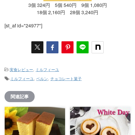
3個 324円 5個 540円 9個 1,080円
18個 2,160円 28個 3,240円
[st_af id="24977"]
-
実食レビュー
,
ミルフィーユ
-
ミルフィーユ
,
ベルン
,
チョコレート菓子
関連記事