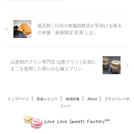
イプ)
辻口博啓さんがプロデュース
する素材に徹底的にこだわっ
甚五郎 | 日光の老舗煎餅店が手掛ける珠玉
た能登ブランド。美術館を併
の米菓「銀座限定 匠美 しお」
設した美しい店舗も有名で
す。黒部の湧水を使用した名
酒「幻の瀧」が香るフォンダ
ンショコラをショコラバウム
に纏わせたバウムクーヘン
山形初のプリン専門店 山形プリン | 紅花た
まごを使用した滑らかな極上プリン
トップページ
実食レビュー
地域特集
About
プライバシーポ
リシー