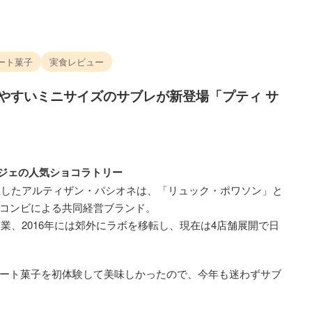
ート菓子
実食レビュー
べやすいミニサイズのサブレが新登場「プティ サ
ンジェの人気ショコラトリー
誕生したアルティザン・パシオネは、「リュック・ポワソン」と
コンビによる共同経営ブランド。
開業、2016年には郊外にラボを移転し、現在は4店舗展開で日
ート菓子を初体験して美味しかったので、今年も迷わずサブ