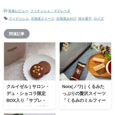
-
実食レビュー
,
フィナンシェ・マドレーヌ
-
フィナンシェ
,
北海道スイーツ
,
北海道みやげ
,
焼き菓子
,
ロイズ
関連記事
クルイゼル | サロン・
Noix(ノワ) | くるみた
デュ・ショコラ限定
っぷりの贅沢スイーツ
BOX入り「サブレ・
「くるみのミルフィー
オ・ショコラ」で滑ら
ユ」
かなガナッシュ体験
Noix (ノワ)。試食後購入率