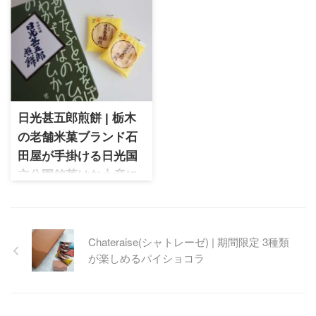
100％のウォールナットクッキ
クルイゼル サロン・デュ・シ
ーが有名。クッキーに並ぶ人
ョコラ限定BOX「サブレ・
気の贅沢なミルフィーユを実
オ・ショコラ」を実食。サク
食レビュー！
ッと香ばしいサブレと滑らか
なガナッシュの組み合わせに
虜になる一品です。
日光甚五郎煎餅 | 栃木
の老舗米菓ブランド石
田屋が手掛ける日光国
立公園銘菓はお土産に
オススメ！
石田屋は日光市に1907年に創
業した老舗米菓店で、数多く
Chateraise(シャトレーゼ) | 期間限定 3種類
の賞を受けています。日光甚
が楽しめるパイショコラ
五郎煎餅は、バター風味のソ
フトな味わいが特徴でお土産
として人気です。